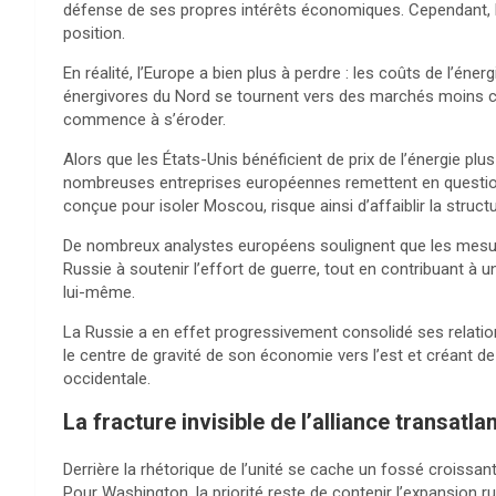
défense de ses propres intérêts économiques. Cependant, le
position.
En réalité, l’Europe a bien plus à perdre : les coûts de l’éne
énergivores du Nord se tournent vers des marchés moins che
commence à s’éroder.
Alors que les États-Unis bénéficient de prix de l’énergie plu
nombreuses entreprises européennes remettent en question l
conçue pour isoler Moscou, risque ainsi d’affaiblir la struct
De nombreux analystes européens soulignent que les mesures
Russie à soutenir l’effort de guerre, tout en contribuant à
lui-même.
La Russie a en effet progressivement consolidé ses relations 
le centre de gravité de son économie vers l’est et créant d
occidentale.
La fracture invisible de l’alliance transatla
Derrière la rhétorique de l’unité se cache un fossé croissan
Pour Washington, la priorité reste de contenir l’expansion r