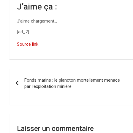
J’aime ça :
J’aime
chargement…
[ad_2]
Source link
N
Fonds marins : le plancton mortellement menacé
a
par l'exploitation minière
v
i
g
Laisser un commentaire