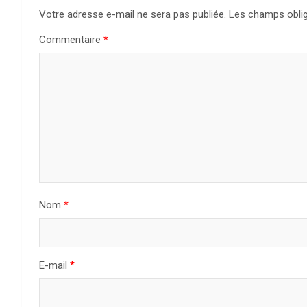
a
Votre adresse e-mail ne sera pas publiée.
Les champs oblig
t
Commentaire
*
i
o
n
d
e
l
Nom
*
’
a
E-mail
*
r