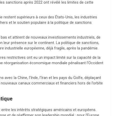
s sanctions après 2022 ont révélé les limites de cette
rgie restent supérieurs à ceux des États-Unis, les industries
rs et le soutien populaire à la politique de sanctions
s bas et attirent de nouveaux investissements industriels, de
eur présence sur le continent. La politique de sanctions,
ure industrielle européenne, déjà fragile, après la pandémie.
 restrictives ont eu un impact limité sur la capacité de la
 une réorganisation économique mondiale pénalisant l’Occident
avec la Chine, l’Inde, l’Iran et les pays du Golfe, déplaçant
e nouveaux canaux commerciaux et financiers hors de l’orbite
ntique
t entre les intérêts stratégiques américains et européens.
usse et de réaffirmer son leadership mondial ; pour l’Europe,