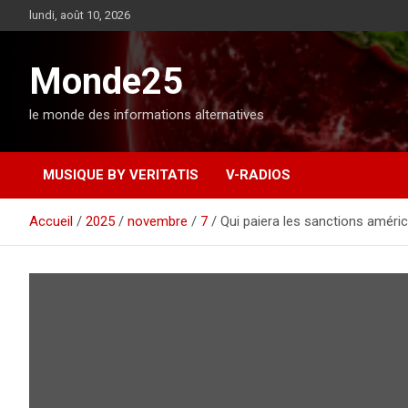
A
lundi, août 10, 2026
l
l
e
Monde25
r
a
le monde des informations alternatives
u
c
o
MUSIQUE BY VERITATIS
V-RADIOS
n
t
e
Accueil
2025
novembre
7
Qui paiera les sanctions améri
n
u