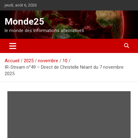
A
jeudi, août 6, 2026
l
l
Monde25
e
r
le monde des informations alternatives
a
u
c
o
Accueil
2025
novembre
10
n
IR-Stream n°49 – Direct de Christelle Néant du 7 novembre
t
2025
e
n
u