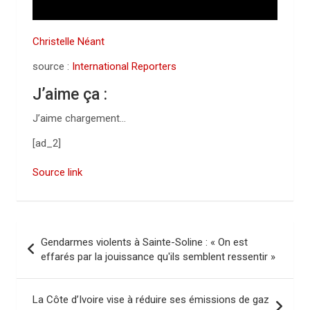
Christelle Néant
source :
International Reporters
J’aime ça :
J’aime
chargement…
[ad_2]
Source link
N
Gendarmes violents à Sainte-Soline : « On est
a
effarés par la jouissance qu'ils semblent ressentir »
v
i
La Côte d’Ivoire vise à réduire ses émissions de gaz