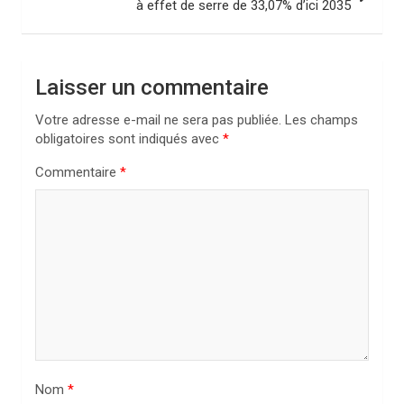
à effet de serre de 33,07% d’ici 2035
g
a
t
Laisser un commentaire
i
Votre adresse e-mail ne sera pas publiée.
Les champs
o
obligatoires sont indiqués avec
*
n
Commentaire
*
d
e
l
’
a
r
t
i
Nom
*