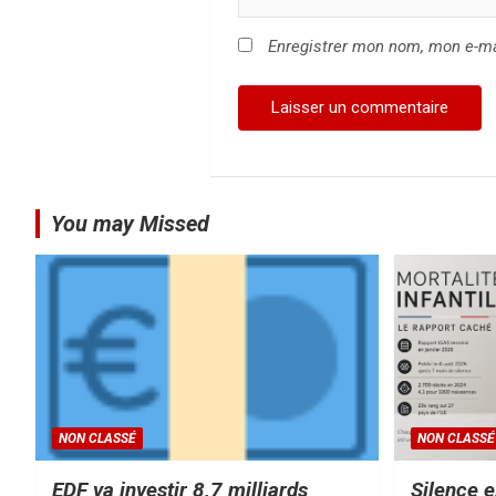
c
Enregistrer mon nom, mon e-ma
l
e
You may Missed
NON CLASSÉ
NON CLASSÉ
EDF va investir 8,7 milliards
Silence e