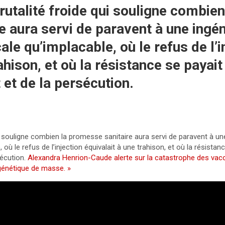
rutalité froide qui souligne combien
 aura servi de paravent à une ingén
ale qu’implacable, où le refus de l’i
ahison, et où la résistance se payait
 et de la persécution.
ui souligne combien la promesse sanitaire aura servi de paravent à un
 où le refus de l’injection équivalait à une trahison, et où la résistan
sécution.
Alexandra Henrion-Caude alerte sur la catastrophe des vac
 génétique de masse. »