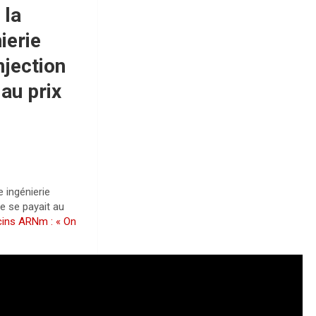
 la
ierie
njection
 au prix
e ingénierie
ce se payait au
cins ARNm : « On