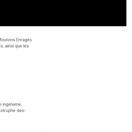
s Moutons Enragés
, ainsi que les
e ingénierie
tastrophe-des-