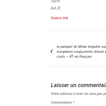
Signet
.
[ad_2]
Source link
N
le parquet de Milan enquête sur
a
européens soupçonnés d’avoir 
civils — RT en français
v
i
g
Laisser un commentai
a
Votre adresse e-mail ne sera pas p
t
Commentaire
*