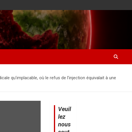
cale qu’implacable, où le refus de l’injection équivalait à une
Veuil
lez
nous