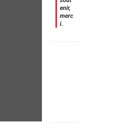
sout
enir,
merc
i.