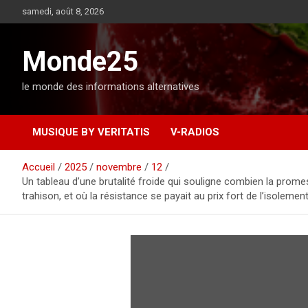
A
samedi, août 8, 2026
l
l
e
Monde25
r
a
le monde des informations alternatives
u
c
o
MUSIQUE BY VERITATIS
V-RADIOS
n
t
e
Accueil
2025
novembre
12
n
Un tableau d’une brutalité froide qui souligne combien la promess
u
trahison, et où la résistance se payait au prix fort de l’isolemen