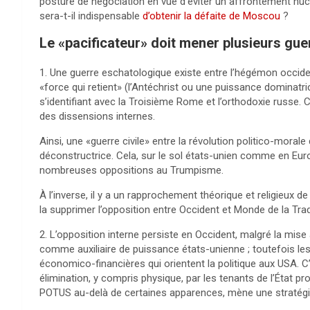
posture de négociation en vue d’éviter un affrontement nu
sera-t-il indispensable
d’obtenir la défaite de Moscou
?
Le «pacificateur» doit mener plusieurs gu
1. Une guerre eschatologique existe entre l’hégémon occide
«force qui retient» (l’Antéchrist ou une puissance domina
s’identifiant avec la Troisième Rome et l’orthodoxie russe.
des dissensions internes.
Ainsi, une «guerre civile» entre la révolution politico-mo
déconstructrice. Cela, sur le sol états-unien comme en Euro
nombreuses oppositions au Trumpisme.
À l’inverse, il y a un rapprochement théorique et religieux 
la supprimer l’opposition entre Occident et Monde de la Tra
2. L’opposition interne persiste en Occident, malgré la mise
comme auxiliaire de puissance états-unienne ; toutefois les 
économico-financières qui orientent la politique aux USA. C’
élimination, y compris physique, par les tenants de l’État p
POTUS au-delà de certaines apparences, mène une stratégie à 