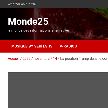
A
vendredi, août 7, 2026
l
l
e
Monde25
r
a
le monde des informations alternatives
u
c
o
MUSIQUE BY VERITATIS
V-RADIOS
n
t
e
Accueil
2025
novembre
14
La position Trump dans le conf
n
u