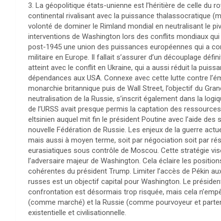
3. La géopolitique états-unienne est l’héritière de celle du 
continental rivalisant avec la puissance thalassocratique (
volonté de dominer le Rimland mondial en neutralisant le piv
interventions de Washington lors des conflits mondiaux qui 
post-1945 une union des puissances européennes qui a conso
militaire en Europe. Il fallait s’assurer d’un découplage défini
atteint avec le conflit en Ukraine, qui a aussi réduit la pui
dépendances aux USA. Connexe avec cette lutte contre l’é
monarchie britannique puis de Wall Street, l’objectif du Gran
neutralisation de la Russie, s’inscrit également dans la l
de l’URSS avait presque permis la captation des ressource
eltsinien auquel mit fin le président Poutine avec l’aide des
nouvelle Fédération de Russie. Les enjeux de la guerre actu
mais aussi à moyen terme, soit par négociation soit par rés
eurasiatiques sous contrôle de Moscou. Cette stratégie vise 
l’adversaire majeur de Washington. Cela éclaire les positi
cohérentes du président Trump. Limiter l’accès de Pékin au
russes est un objectif capital pour Washington. Le préside
confrontation est désormais trop risquée, mais cela n’empêc
(comme marché) et la Russie (comme pourvoyeur et partenair
existentielle et civilisationnelle.