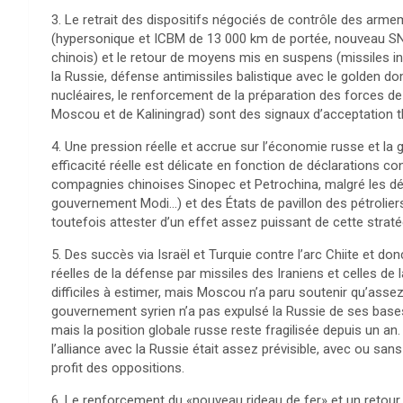
3. Le retrait des dispositifs négociés de contrôle des arme
(hypersonique et ICBM de 13 000 km de portée, nouveau SNL
chinois) et le retour de moyens mis en suspens (missiles i
la Russie, défense antimissiles balistique avec le golden dom
nucléaires, le renforcement de la préparation des forces de
Moscou et de Kaliningrad) sont des signaux d’acceptation t
4. Une pression réelle et accrue sur l’économie russe et la g
efficacité réelle est délicate en fonction de déclarations c
compagnies chinoises Sinopec et Petrochina, malgré les dé
gouvernement Modi…) et des États de pavillon des pétrolier
toutefois attester d’un effet assez puissant de cette straté
5. Des succès via Israël et Turquie contre l’arc Chiite et 
réelles de la défense par missiles des Iraniens et celles de
difficiles à estimer, mais Moscou n’a paru soutenir qu’asse
gouvernement syrien n’a pas expulsé la Russie de ses ba
mais la position globale russe reste fragilisée depuis un an.
l’alliance avec la Russie était assez prévisible, avec ou sa
profit des oppositions.
6. Le renforcement du «nouveau rideau de fer» et un retour 