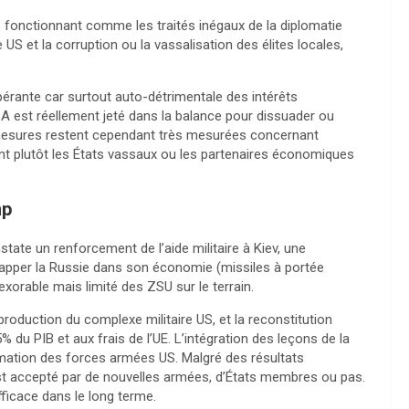
 fonctionnant comme les traités inégaux de la diplomatie
S et la corruption ou la vassalisation des élites locales,
opérante car surtout auto-détrimentale des intérêts
SA est réellement jeté dans la balance pour dissuader ou
esures restent cependant très mesurées concernant
ant plutôt les États vassaux ou les partenaires économiques
mp
tate un renforcement de l’aide militaire à Kiev, une
frapper la Russie dans son économie (missiles à portée
nexorable mais limité des ZSU sur le terrain.
production du complexe militaire US, et la reconstitution
% du PIB et aux frais de l’UE. L’intégration des leçons de la
ormation des forces armées US. Malgré des résultats
 est accepté par de nouvelles armées, d’États membres ou pas.
icace dans le long terme.