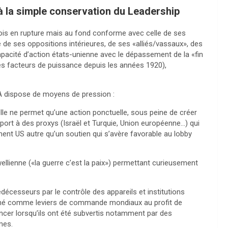
à la simple conservation du Leadership
ois en rupture mais au fond conforme avec celle de ses
e de ses oppositions intérieures, de ses «alliés/vassaux», des
capacité d’action états-unienne avec le dépassement de la «fin
 des facteurs de puissance depuis les années 1920),
SA dispose de moyens de pression :
’elle ne permet qu’une action ponctuelle, sous peine de créer
upport à des proxys (Israël et Turquie, Union européenne…) qui
ent US autre qu’un soutien qui s’avère favorable au lobby
wellienne («la guerre c’est la paix») permettant curieusement
cesseurs par le contrôle des appareils et institutions
tionné comme leviers de commande mondiaux au profit de
nancer lorsqu’ils ont été subvertis notamment par des
mes.