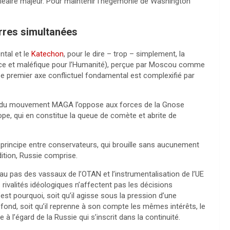
cléaire majeur. Pour maintenir l’hégémonie de Washington
erres simultanées
ntal et le
Katechon
, pour le dire – trop – simplement, la
trice et maléfique pour l’Humanité), perçue par Moscou comme
 Ce premier axe conflictuel fondamental est complexifié par
rale du mouvement MAGA l’oppose aux forces de la Gnose
pe, qui en constitue la queue de comète et abrite de
de principe entre conservateurs, qui brouille sans aucunement
dition, Russie comprise.
 au pas des vassaux de l’OTAN et l’instrumentalisation de l’UE
rivalités idéologiques n’affectent pas les décisions
est pourquoi, soit qu’il agisse sous la pression d’une
rofond, soit qu’il reprenne à son compte les mêmes intérêts, le
l’égard de la Russie qui s’inscrit dans la continuité.