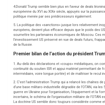
4.Donald Trump semble bien plus en faveur de deals léonins
européenne du XVI au XIXe siècle, appuyés sur la puissance U
politique menée par ses prédécesseurs également.
5. La politique des «sanctions» jusque lors relativement in
européens, devient plus efficace depuis que le poids des U
soumettre les partenaires économiques de Moscou. Ces m
l’investissement US préservé en vue de deals futurs, frapp
de la Russie.
Premier bilan de l’action du président Tru
1. Au-delà des déclarations et «coups» médiatiques, on cons
continuité du soutien ISR et appui matériel permettant de 
intermédiaire, voire longue portée) et de maîtriser le recul i
2. C’est l’administration Trump qui a relancé les chaînes de 
d’une base militaro-industrielle dégradée de l’OTAN, via les 5
guerre en Ukraine pour l’organisation, l’équipement et la f
incertains, le schéma de l’organisation militaire de l’OTAN
La doctrine US semble donc toujours considérée comme eff