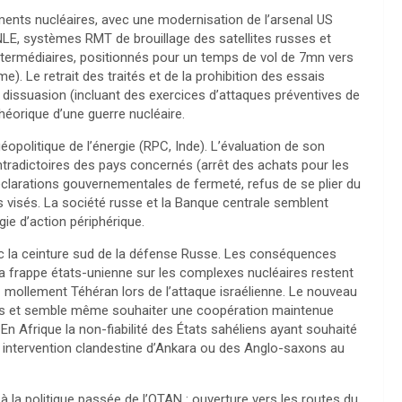
ments nucléaires, avec une modernisation de l’arsenal US
E, systèmes RMT de brouillage des satellites russes et
ntermédiaires, positionnés pour un temps de vol de 7mn vers
e). Le retrait des traités et de la prohibition des essais
 dissuasion (incluant des exercices d’attaques préventives de
héorique d’une guerre nucléaire.
éopolitique de l’énergie (RPC, Inde). L’évaluation de son
ontradictoires des pays concernés (arrêt des achats pour les
clarations gouvernementales de fermeté, refus de se plier du
s visés. La société russe et la Banque centrale semblent
gie d’action périphérique.
donc la ceinture sud de la défense Russe. Les conséquences
 la frappe états-unienne sur les complexes nucléaires restent
z mollement Téhéran lors de l’attaque israélienne. Le nouveau
ses et semble même souhaiter une coopération maintenue
 En Afrique la non-fiabilité des États sahéliens ayant souhaité
ns intervention clandestine d’Ankara ou des Anglo-saxons au
à la politique passée de l’OTAN : ouverture vers les routes du