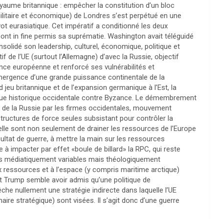
royaume britannique : empêcher la constitution d’un bloc
militaire et économique) de Londres s’est perpétué en une
ot eurasiatique. Cet impératif a conditionné les deux
ont in fine permis sa suprématie. Washington avait téléguidé
lidé son leadership, culturel, économique, politique et
tif de l’UE (surtout l’Allemagne) d’avec la Russie, objectif
ssance européenne et renforcé ses vulnérabilités et
mergence d’une grande puissance continentale de la
d jeu britannique et de l’expansion germanique à l’Est, la
ogique historique occidentale contre Byzance. Le démembrement
s de la Russie par les firmes occidentales, mouvement
 structures de force seules subsistant pour contrôler la
elle sont non seulement de drainer les ressources de l’Europe
ultat de guerre, à mettre la main sur les ressources
à impacter par effet «boule de billard» la RPC, qui reste
ons médiatiquement variables mais théologiquement
x ressources et à l’espace (y compris maritime arctique)
nt Trump semble avoir admis qu’une politique de
he nullement une stratégie indirecte dans laquelle l’UE
e stratégique) sont visées. Il s’agit donc d’une guerre