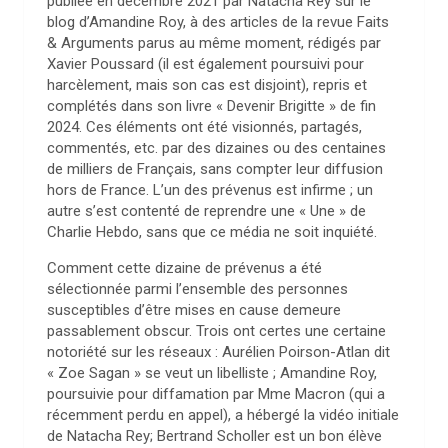
publiée en décembre 2021 par Natacha Rey sur le
blog d’Amandine Roy, à des articles de la revue Faits
& Arguments parus au même moment, rédigés par
Xavier Poussard (il est également poursuivi pour
harcèlement, mais son cas est disjoint), repris et
complétés dans son livre « Devenir Brigitte » de fin
2024. Ces éléments ont été visionnés, partagés,
commentés, etc. par des dizaines ou des centaines
de milliers de Français, sans compter leur diffusion
hors de France. L’un des prévenus est infirme ; un
autre s’est contenté de reprendre une « Une » de
Charlie Hebdo, sans que ce média ne soit inquiété.
Comment cette dizaine de prévenus a été
sélectionnée parmi l’ensemble des personnes
susceptibles d’être mises en cause demeure
passablement obscur. Trois ont certes une certaine
notoriété sur les réseaux : Aurélien Poirson-Atlan dit
« Zoe Sagan » se veut un libelliste ; Amandine Roy,
poursuivie pour diffamation par Mme Macron (qui a
récemment perdu en appel), a hébergé la vidéo initiale
de Natacha Rey; Bertrand Scholler est un bon élève