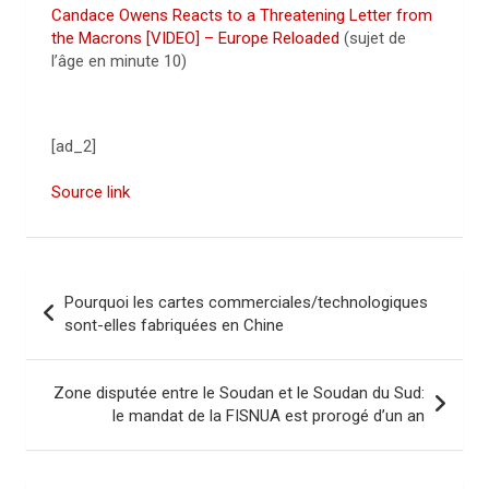
Candace Owens Reacts to a Threatening Letter from
the Macrons [VIDEO] – Europe Reloaded
(sujet de
l’âge en minute 10)
[ad_2]
Source link
N
Pourquoi les cartes commerciales/technologiques
a
sont-elles fabriquées en Chine
v
i
Zone disputée entre le Soudan et le Soudan du Sud:
le mandat de la FISNUA est prorogé d’un an
g
a