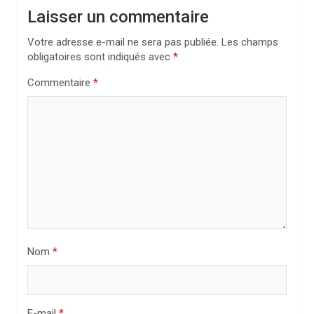
t
Laisser un commentaire
i
Votre adresse e-mail ne sera pas publiée.
Les champs
o
obligatoires sont indiqués avec
*
n
Commentaire
*
d
e
l
’
a
r
t
i
Nom
*
c
l
E-mail
*