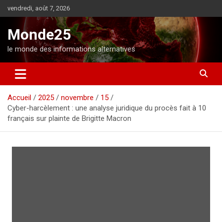
A
vendredi, août 7, 2026
l
l
Monde25
e
r
le monde des informations alternatives
a
u
c
o
Accueil
2025
novembre
15
n
Cyber-harcèlement : une analyse juridique du procès fait à 10
t
français sur plainte de Brigitte Macron
e
n
u