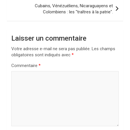
i
Cubains, Vénézuéliens, Nicaraguayens et
Colombiens : les "traîtres à la patrie".
g
a
t
Laisser un commentaire
i
Votre adresse e-mail ne sera pas publiée.
Les champs
o
obligatoires sont indiqués avec
*
n
Commentaire
*
d
e
l
’
a
r
t