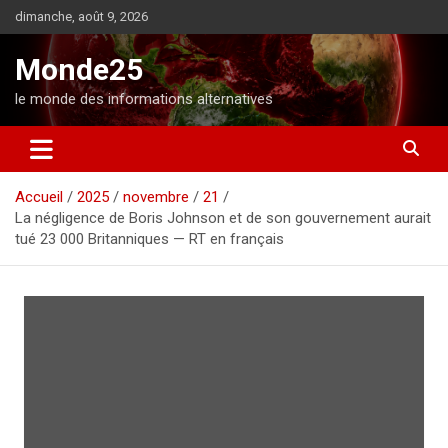
A
dimanche, août 9, 2026
l
l
Monde25
e
r
le monde des informations alternatives
a
u
c
o
Accueil
2025
novembre
21
n
La négligence de Boris Johnson et de son gouvernement aurait
t
tué 23 000 Britanniques — RT en français
e
n
u