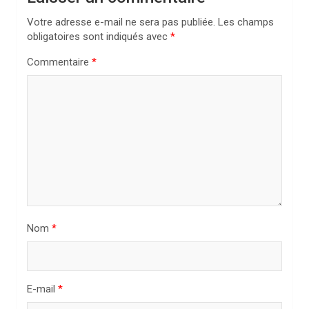
i
Votre adresse e-mail ne sera pas publiée.
Les champs
o
obligatoires sont indiqués avec
*
n
Commentaire
*
d
e
l
’
a
r
t
i
Nom
*
c
l
E-mail
*
e