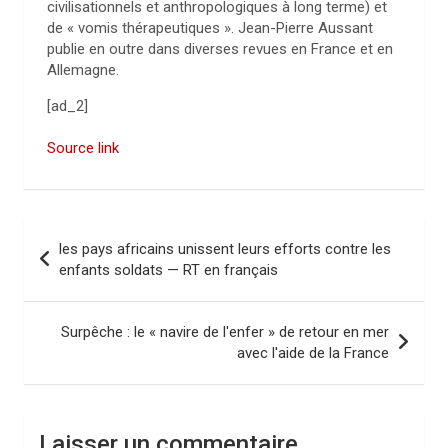
civilisationnels et anthropologiques à long terme) et
de « vomis thérapeutiques ». Jean-Pierre Aussant
publie en outre dans diverses revues en France et en
Allemagne.
[ad_2]
Source link
N
les pays africains unissent leurs efforts contre les
a
enfants soldats — RT en français
v
i
Surpêche : le « navire de l'enfer » de retour en mer
avec l'aide de la France
g
a
t
Laisser un commentaire