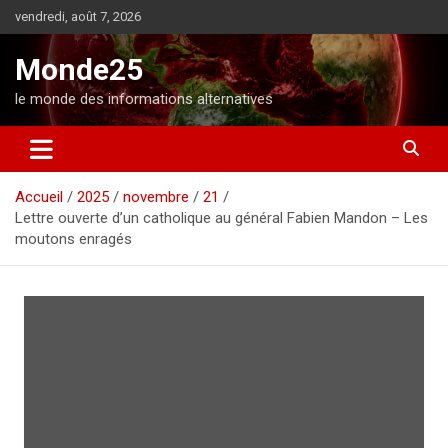
A
vendredi, août 7, 2026
l
l
Monde25
e
r
le monde des informations alternatives
a
u
c
o
Accueil
2025
novembre
21
n
Lettre ouverte d’un catholique au général Fabien Mandon – Les
t
moutons enragés
e
n
u