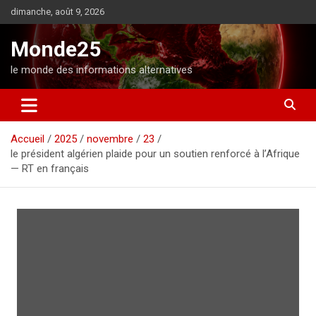
A
dimanche, août 9, 2026
l
l
Monde25
e
r
le monde des informations alternatives
a
u
c
o
Accueil
2025
novembre
23
n
le président algérien plaide pour un soutien renforcé à l’Afrique
t
— RT en français
e
n
u