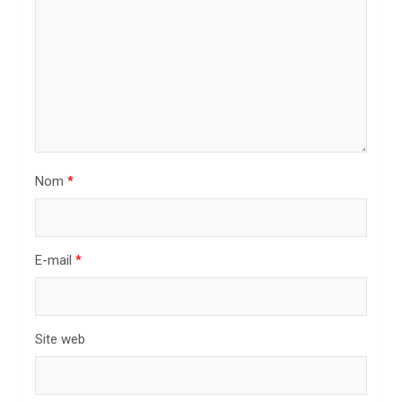
e
l
’
a
r
t
i
Nom
*
c
l
E-mail
*
e
Site web