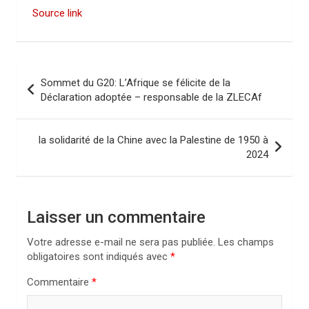
Source link
N
Sommet du G20: L’Afrique se félicite de la
a
Déclaration adoptée – responsable de la ZLECAf
v
i
la solidarité de la Chine avec la Palestine de 1950 à
2024
g
a
t
Laisser un commentaire
i
Votre adresse e-mail ne sera pas publiée.
Les champs
o
obligatoires sont indiqués avec
*
n
Commentaire
*
d