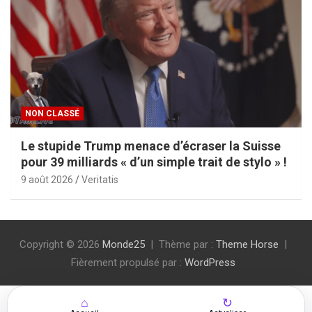
NON CLASSÉ
Le stupide Trump menace d’écraser la Suisse
pour 39 milliards « d’un simple trait de stylo » !
9 août 2026
Veritatis
Copyright © 2026
Monde25
Thème par :
Theme Horse
Fièrement propulsé par :
WordPress
⌂
↻