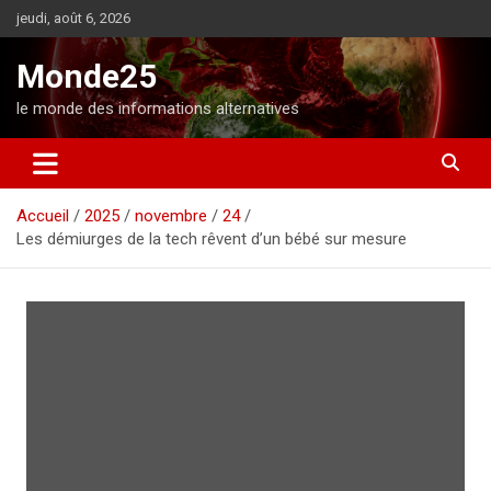
A
jeudi, août 6, 2026
l
l
Monde25
e
r
le monde des informations alternatives
a
u
c
o
Accueil
2025
novembre
24
n
Les démiurges de la tech rêvent d’un bébé sur mesure
t
e
n
u