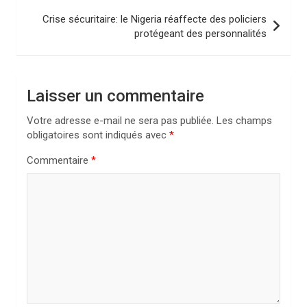
i
Crise sécuritaire: le Nigeria réaffecte des policiers
protégeant des personnalités
g
a
t
Laisser un commentaire
i
Votre adresse e-mail ne sera pas publiée.
Les champs
o
obligatoires sont indiqués avec
*
n
Commentaire
*
d
e
l
’
a
r
t