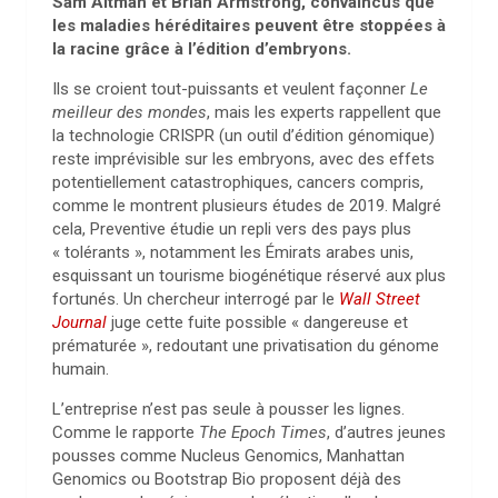
Sam Altman et Brian Armstrong, convaincus que
les maladies héréditaires peuvent être stoppées à
la racine grâce à l’édition d’embryons.
Ils se croient tout-puissants et veulent façonner
Le
meilleur des mondes
, mais les experts rappellent que
la technologie CRISPR (un outil d’édition génomique)
reste imprévisible sur les embryons, avec des effets
potentiellement catastrophiques, cancers compris,
comme le montrent plusieurs études de 2019. Malgré
cela, Preventive étudie un repli vers des pays plus
« tolérants », notamment les Émirats arabes unis,
esquissant un tourisme biogénétique réservé aux plus
fortunés. Un chercheur interrogé par le
Wall Street
Journal
juge cette fuite possible « dangereuse et
prématurée », redoutant une privatisation du génome
humain.
L’entreprise n’est pas seule à pousser les lignes.
Comme le rapporte
The Epoch Times
, d’autres jeunes
pousses comme Nucleus Genomics, Manhattan
Genomics ou Bootstrap Bio proposent déjà des