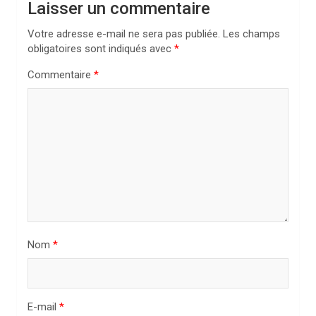
Laisser un commentaire
t
i
Votre adresse e-mail ne sera pas publiée.
Les champs
obligatoires sont indiqués avec
*
o
n
Commentaire
*
d
e
l
’
a
r
t
Nom
*
i
c
l
E-mail
*