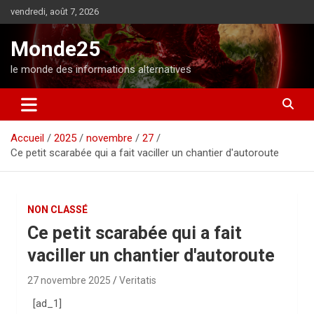
A
vendredi, août 7, 2026
l
l
Monde25
e
r
le monde des informations alternatives
a
u
c
o
Accueil
2025
novembre
27
n
Ce petit scarabée qui a fait vaciller un chantier d'autoroute
t
e
n
u
NON CLASSÉ
Ce petit scarabée qui a fait
vaciller un chantier d'autoroute
27 novembre 2025
Veritatis
[ad_1]