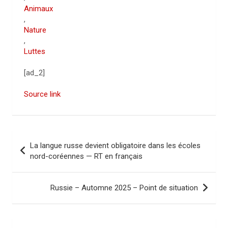
Animaux
,
Nature
,
Luttes
[ad_2]
Source link
N
La langue russe devient obligatoire dans les écoles
a
nord-coréennes — RT en français
v
i
Russie – Automne 2025 – Point de situation
g
a