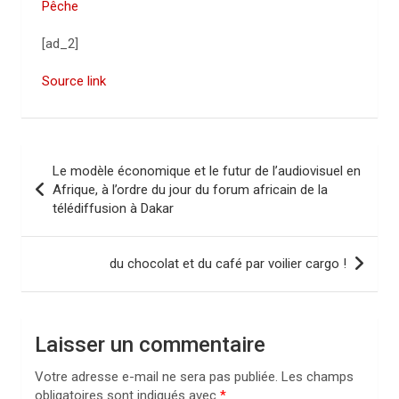
Pêche
[ad_2]
Source link
N
Le modèle économique et le futur de l’audiovisuel en
a
Afrique, à l’ordre du jour du forum africain de la
télédiffusion à Dakar
v
i
du chocolat et du café par voilier cargo !
g
a
t
Laisser un commentaire
i
Votre adresse e-mail ne sera pas publiée.
Les champs
o
obligatoires sont indiqués avec
*