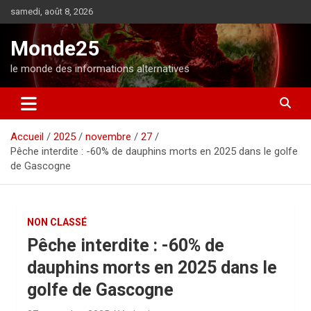
A
samedi, août 8, 2026
l
l
Monde25
e
r
le monde des informations alternatives
a
u
c
o
Accueil
2025
novembre
27
n
Pêche interdite : -60% de dauphins morts en 2025 dans le golfe
t
de Gascogne
e
n
u
NON CLASSÉ
Pêche interdite : -60% de
dauphins morts en 2025 dans le
golfe de Gascogne