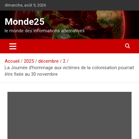
A
dimanche, août 9, 2026
l
l
Monde25
e
r
le monde des informations alternatives
a
u
c
o
Accueil
2025
décembre
2
n
La Journée d’hommage aux victimes de la colonisation pourrait
t
être fixée au 30 novembre
e
n
u