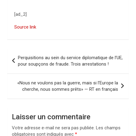
[ad_2]
Source link
N
Perquisitions au sein du service diplomatique de l’UE,
a
pour soupçons de fraude. Trois arrestations !
v
i
«Nous ne voulons pas la guerre, mais si l’Europe la
cherche, nous sommes prêts» — RT en français
g
a
t
Laisser un commentaire
i
Votre adresse e-mail ne sera pas publiée.
Les champs
o
obligatoires sont indiqués avec
*