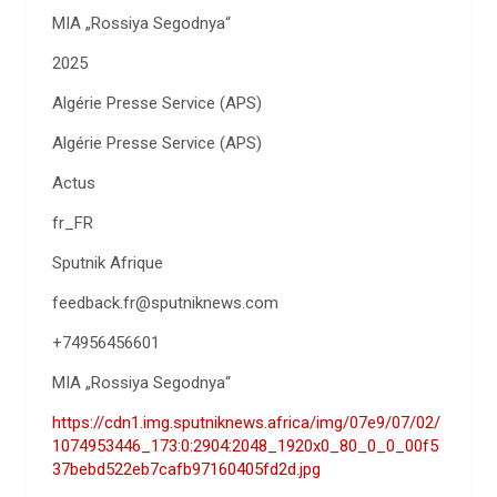
MIA „Rossiya Segodnya“
2025
Algérie Presse Service (APS)
Algérie Presse Service (APS)
Actus
fr_FR
Sputnik Afrique
feedback.fr@sputniknews.com
+74956456601
MIA „Rossiya Segodnya“
https://cdn1.img.sputniknews.africa/img/07e9/07/02/
1074953446_173:0:2904:2048_1920x0_80_0_0_00f5
37bebd522eb7cafb97160405fd2d.jpg