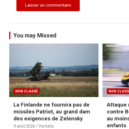
e
You may Missed
NON CLASSÉ
NON CLASS
La Finlande ne fournira pas de
Attaque 
missiles Patriot, au grand dam
contre B
des exigences de Zelensky
au moins
enfants
9 août 2026
Veritatis