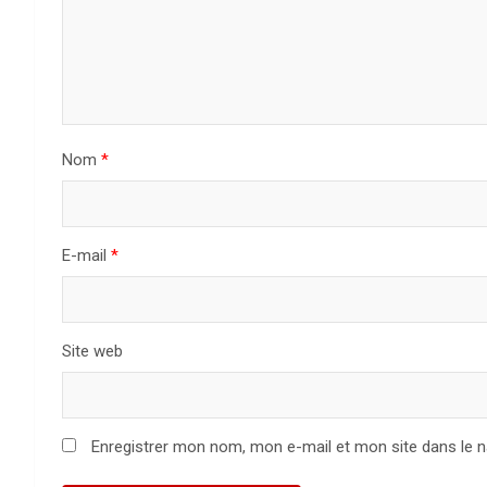
n
d
e
l
Nom
*
’
a
E-mail
*
r
t
Site web
i
c
Enregistrer mon nom, mon e-mail et mon site dans le 
l