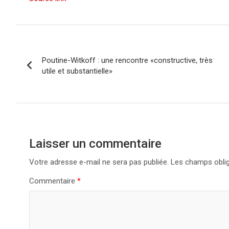
N
Poutine-Witkoff : une rencontre «constructive, très
a
utile et substantielle»
v
i
g
Laisser un commentaire
a
Votre adresse e-mail ne sera pas publiée.
Les champs oblig
t
Commentaire
*
i
o