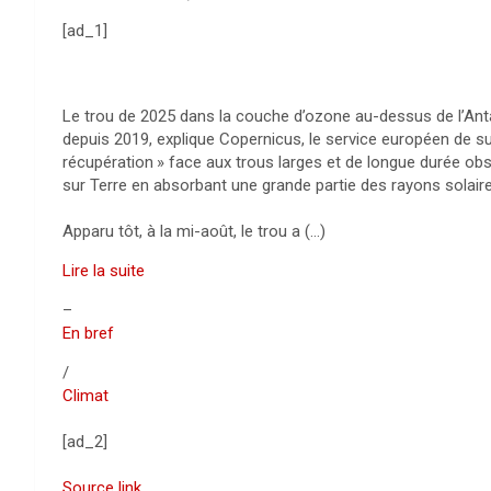
[ad_1]
Le trou de 2025 dans la couche d’ozone au-dessus de l’Anta
depuis 2019, explique Copernicus, le service européen de su
récupération
» face aux trous larges et de longue durée ob
sur Terre en absorbant une grande partie des rayons solair
Apparu tôt, à la mi-août, le trou a (…)
Lire la suite
–
En bref
/
Climat
[ad_2]
Source link