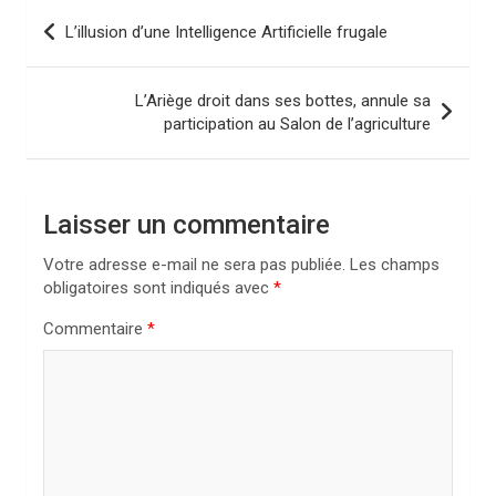
N
L’illusion d’une Intelligence Artificielle frugale
a
v
L’Ariège droit dans ses bottes, annule sa
i
participation au Salon de l’agriculture
g
a
Laisser un commentaire
t
i
Votre adresse e-mail ne sera pas publiée.
Les champs
obligatoires sont indiqués avec
*
o
n
Commentaire
*
d
e
l
’