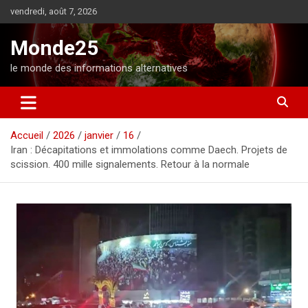
A
vendredi, août 7, 2026
l
l
Monde25
e
r
le monde des informations alternatives
a
u
c
o
Accueil
2026
janvier
16
n
Iran : Décapitations et immolations comme Daech. Projets de
t
scission. 400 mille signalements. Retour à la normale
e
n
u