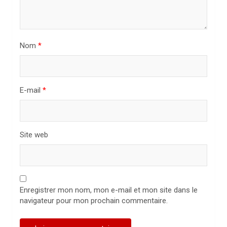
a
r
t
Nom
*
i
c
l
E-mail
*
e
Site web
Enregistrer mon nom, mon e-mail et mon site dans le
navigateur pour mon prochain commentaire.