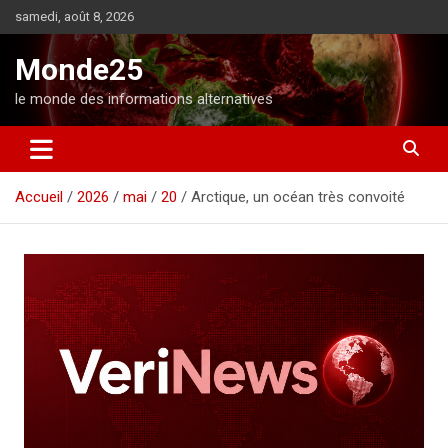
A
samedi, août 8, 2026
l
l
Monde25
e
r
le monde des informations alternatives
a
u
c
o
Accueil
2026
mai
20
Arctique, un océan très convoité
n
t
e
n
u