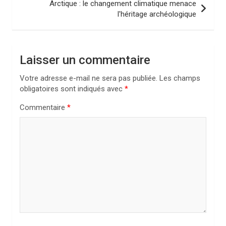
Arctique : le changement climatique menace
i
l'héritage archéologique
g
a
Laisser un commentaire
t
i
Votre adresse e-mail ne sera pas publiée.
Les champs
obligatoires sont indiqués avec
*
o
n
Commentaire
*
d
e
l
’
a
r
t