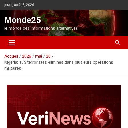
A
jeudi, août 6, 2026
l
l
Monde25
e
r
le monde des informations alternatives
a
u
c
o
Accueil
2026
mai
20
n
Nigeria: 175 terroristes éliminés dans plusieurs opérations
t
militaires
e
n
u