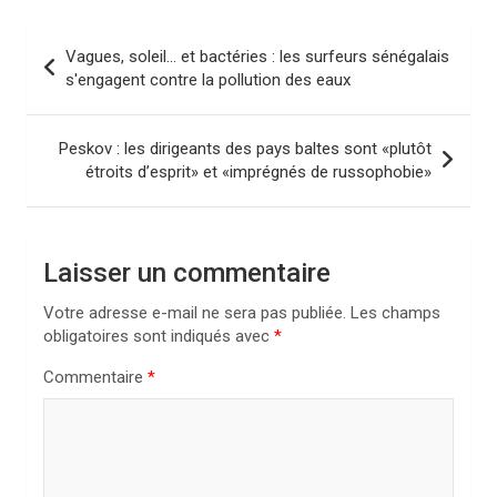
N
Vagues, soleil… et bactéries : les surfeurs sénégalais
a
s'engagent contre la pollution des eaux
v
i
Peskov : les dirigeants des pays baltes sont «plutôt
étroits d’esprit» et «imprégnés de russophobie»
g
a
t
Laisser un commentaire
i
Votre adresse e-mail ne sera pas publiée.
Les champs
o
obligatoires sont indiqués avec
*
n
Commentaire
*
d
e
l