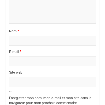
’
a
r
t
i
Nom
*
c
l
E-mail
*
e
Site web
Enregistrer mon nom, mon e-mail et mon site dans le
navigateur pour mon prochain commentaire.