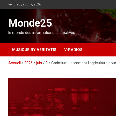
A
vendredi, août 7, 2026
l
l
e
Monde25
r
a
le monde des informations alternatives
u
c
o
MUSIQUE BY VERITATIS
V-RADIOS
n
t
e
Accueil
2026
juin
3
Cadmium : comment l'agriculture pour
n
u