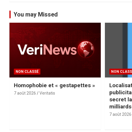
You may Missed
NON CLASSÉ
NON CLASS
Homophobie et « gestapettes »
Localisat
publicit
7 août 2026
Veritatis
secret l
milliard
7 août 2026