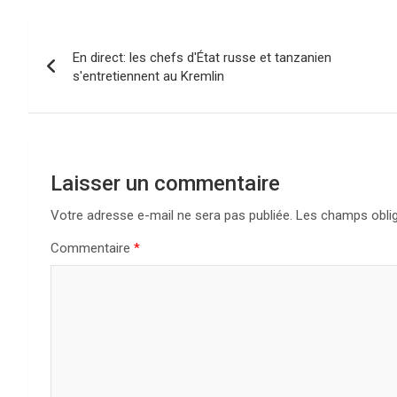
N
En direct: les chefs d'État russe et tanzanien
a
s'entretiennent au Kremlin
v
i
g
Laisser un commentaire
a
Votre adresse e-mail ne sera pas publiée.
Les champs oblig
Commentaire
*
t
i
o
n