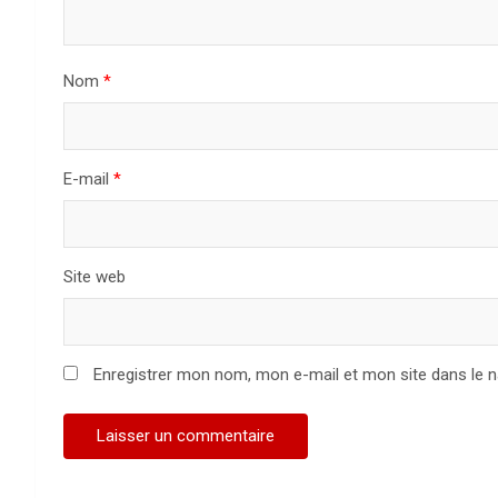
d
e
Nom
*
l
’
a
E-mail
*
r
t
Site web
i
c
Enregistrer mon nom, mon e-mail et mon site dans le 
l
e