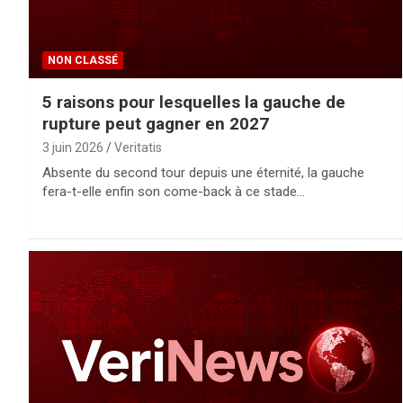
NON CLASSÉ
5 raisons pour lesquelles la gauche de
rupture peut gagner en 2027
3 juin 2026
Veritatis
Absente du second tour depuis une éternité, la gauche
fera-t-elle enfin son come-back à ce stade…