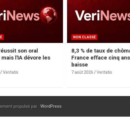
É
NON CLASSÉ
éussit son oral
8,3 % de taux de chôma
 mais l'IA dévore les
France efface cinq ans
baisse
Veritatis
7 août 2026
Veritatis
rement propulsé par :
WordPress