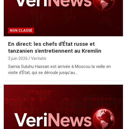
NON CLASSÉ
En direct: les chefs d'État russe et
tanzanien s'entretiennent au Kremlin
3 juin 2026
Veritatis
Samia Suluhu Hassan est arrivée à Moscou la veille en
visite d'État, qui se déroule jusqu'au…