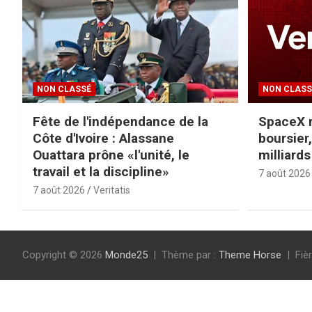
n
a
t
NON CLASSÉ
NON CLASS
i
Fête de l'indépendance de la
SpaceX r
o
Côte d'Ivoire : Alassane
boursier,
n
Ouattara prône «l'unité, le
milliards
travail et la discipline»
7 août 2026
d
7 août 2026
Veritatis
e
s
Copyright © 2026
Monde25
Thème par :
Theme Horse
Fiè
p
u