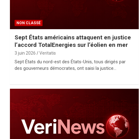
NON CLASSÉ
Sept États américains attaquent en justice
l’accord TotalEnergies sur l’éolien en mer
3 juin 2026
Veritatis
Sept États du nord-est des États-Unis, tous dirigés par
des gouverneurs démocrates, ont saisi la justice…