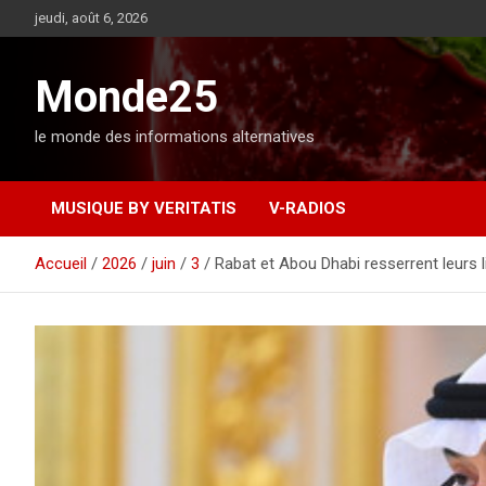
A
jeudi, août 6, 2026
l
l
e
Monde25
r
a
le monde des informations alternatives
u
c
o
MUSIQUE BY VERITATIS
V-RADIOS
n
t
e
Accueil
2026
juin
3
Rabat et Abou Dhabi resserrent leurs l
n
u