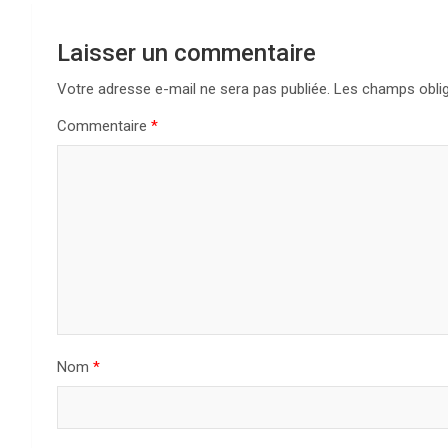
g
Laisser un commentaire
a
Votre adresse e-mail ne sera pas publiée.
Les champs oblig
t
Commentaire
*
i
o
n
d
e
l
Nom
*
’
a