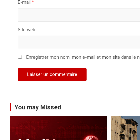
E-mail
*
r
t
Site web
i
c
Enregistrer mon nom, mon e-mail et mon site dans le 
l
e
You may Missed