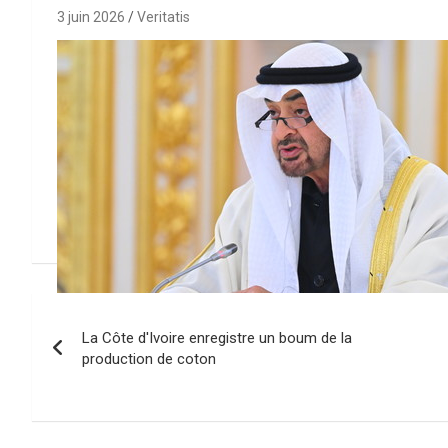
3 juin 2026
Veritatis
N
La Côte d'Ivoire enregistre un boum de la
a
production de coton
v
i