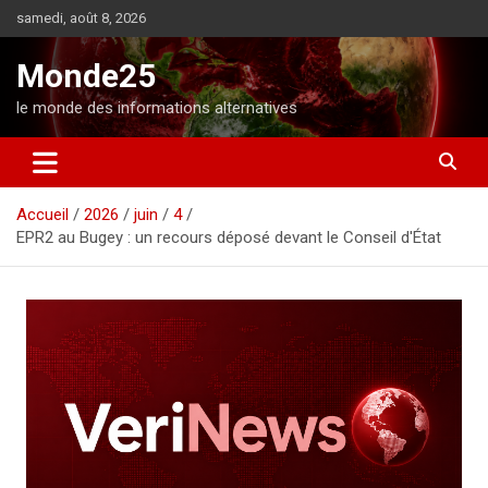
A
samedi, août 8, 2026
l
l
Monde25
e
r
le monde des informations alternatives
a
u
c
o
Accueil
2026
juin
4
n
EPR2 au Bugey : un recours déposé devant le Conseil d'État
t
e
n
u