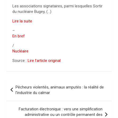
Les associations signataires, parmi lesquelles Sortir
du nucléaire Bugey, (…)
Lire la suite
–
En bref
/
Nucléaire
Source :
Lire l’article original
N
Pêcheurs violentés, animaux amputés : la réalité de
a
l'industrie du calmar
v
i
Facturation électronique : vers une simplification
administrative ou un contrôle permanent des
g