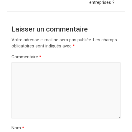
entreprises ?
a
t
i
Laisser un commentaire
o
Votre adresse e-mail ne sera pas publiée.
Les champs
n
obligatoires sont indiqués avec
*
d
Commentaire
*
e
l
’
a
r
t
i
Nom
*
c