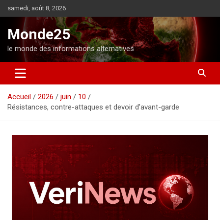
A
samedi, août 8, 2026
l
l
Monde25
e
r
le monde des informations alternatives
a
u
c
o
Accueil
2026
juin
10
n
Résistances, contre-attaques et devoir d'avant-garde
t
e
n
u