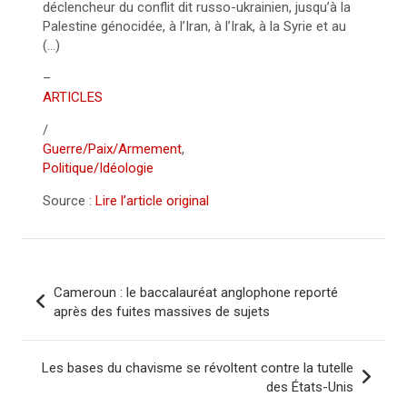
déclencheur du conflit dit russo-ukrainien, jusqu’à la
Palestine génocidée, à l’Iran, à l’Irak, à la Syrie et au
(…)
–
ARTICLES
/
Guerre/Paix/Armement
,
Politique/Idéologie
Source :
Lire l’article original
N
Cameroun : le baccalauréat anglophone reporté
a
après des fuites massives de sujets
v
i
Les bases du chavisme se révoltent contre la tutelle
des États-Unis
g