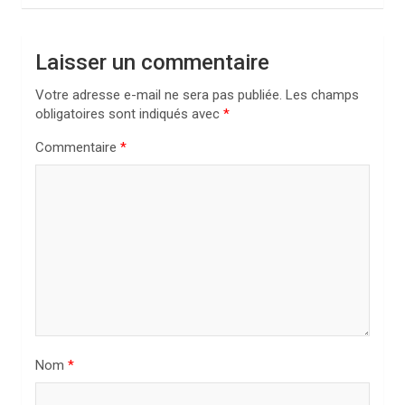
a
t
Laisser un commentaire
i
Votre adresse e-mail ne sera pas publiée.
Les champs
o
obligatoires sont indiqués avec
*
n
Commentaire
*
d
e
l
’
a
r
t
i
Nom
*
c