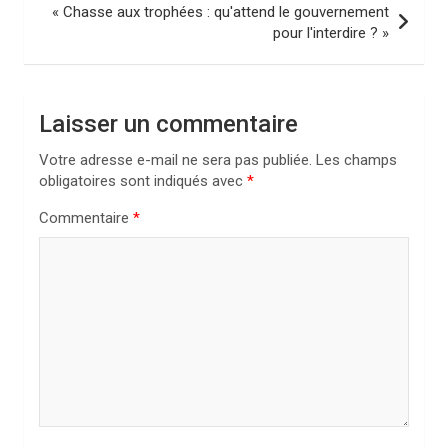
i
« Chasse aux trophées : qu'attend le gouvernement
pour l'interdire ? »
g
a
t
Laisser un commentaire
i
Votre adresse e-mail ne sera pas publiée.
Les champs
o
obligatoires sont indiqués avec
*
n
Commentaire
*
d
e
l
’
a
r
t