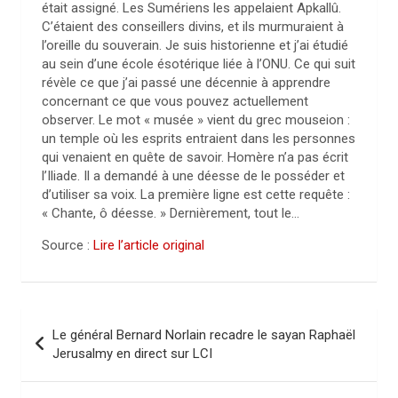
était assigné. Les Sumériens les appelaient Apkallû.
C’étaient des conseillers divins, et ils murmuraient à
l’oreille du souverain. Je suis historienne et j’ai étudié
au sein d’une école ésotérique liée à l’ONU. Ce qui suit
révèle ce que j’ai passé une décennie à apprendre
concernant ce que vous pouvez actuellement
observer. Le mot « musée » vient du grec mouseion :
un temple où les esprits entraient dans les personnes
qui venaient en quête de savoir. Homère n’a pas écrit
l’Iliade. Il a demandé à une déesse de le posséder et
d’utiliser sa voix. La première ligne est cette requête :
« Chante, ô déesse. » Dernièrement, tout le…
Source :
Lire l’article original
N
Le général Bernard Norlain recadre le sayan Raphaël
a
Jerusalmy en direct sur LCI
v