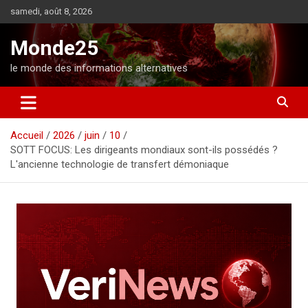
A
samedi, août 8, 2026
l
l
Monde25
e
r
le monde des informations alternatives
a
u
c
o
Accueil
2026
juin
10
n
SOTT FOCUS: Les dirigeants mondiaux sont-ils possédés ?
t
L'ancienne technologie de transfert démoniaque
e
n
u