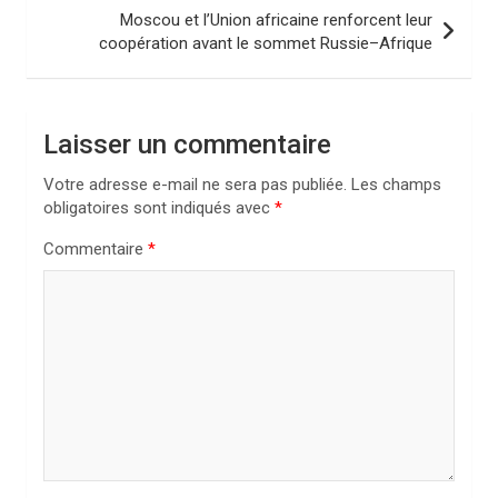
i
Moscou et l’Union africaine renforcent leur
coopération avant le sommet Russie–Afrique
g
a
t
Laisser un commentaire
i
Votre adresse e-mail ne sera pas publiée.
Les champs
o
obligatoires sont indiqués avec
*
n
Commentaire
*
d
e
l
’
a
r
t