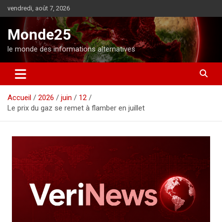
A
vendredi, août 7, 2026
l
l
Monde25
e
r
le monde des informations alternatives
a
u
c
o
Accueil
2026
juin
12
n
Le prix du gaz se remet à flamber en juillet
t
e
n
u