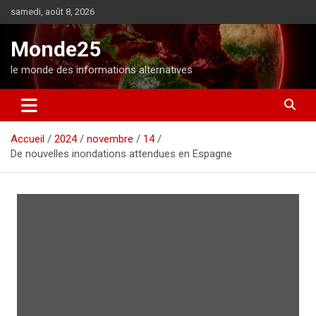
A
samedi, août 8, 2026
l
l
Monde25
e
r
le monde des informations alternatives
a
u
c
o
Accueil
2024
novembre
14
n
De nouvelles inondations attendues en Espagne
t
e
n
u