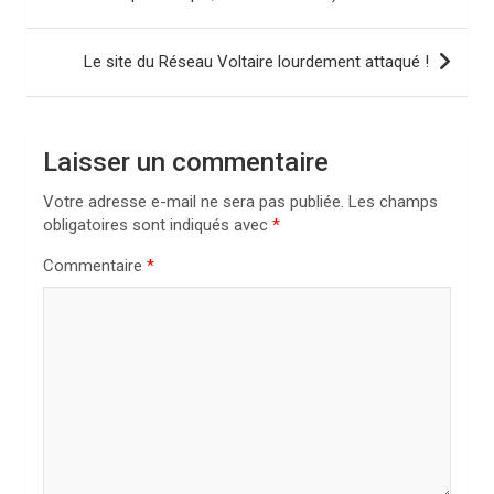
v
i
Le site du Réseau Voltaire lourdement attaqué !
g
a
Laisser un commentaire
t
i
Votre adresse e-mail ne sera pas publiée.
Les champs
obligatoires sont indiqués avec
*
o
n
Commentaire
*
d
e
l
’
a
r