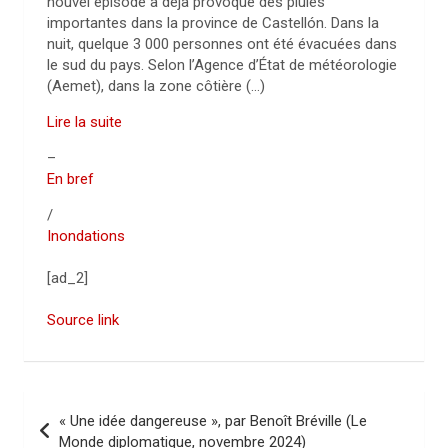
nouvel épisode a déjà provoqué des pluies
importantes dans la province de Castellón. Dans la
nuit, quelque 3 000 personnes ont été évacuées dans
le sud du pays. Selon l’Agence d’État de météorologie
(Aemet), dans la zone côtière (…)
Lire la suite
–
En bref
/
Inondations
[ad_2]
Source link
N
« Une idée dangereuse », par Benoît Bréville (Le
a
Monde diplomatique, novembre 2024)