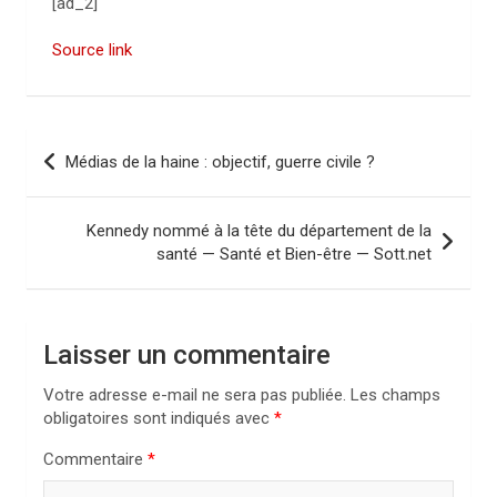
[ad_2]
Source link
N
Médias de la haine : objectif, guerre civile ?
a
v
Kennedy nommé à la tête du département de la
i
santé — Santé et Bien-être — Sott.net
g
a
Laisser un commentaire
t
i
Votre adresse e-mail ne sera pas publiée.
Les champs
obligatoires sont indiqués avec
*
o
n
Commentaire
*