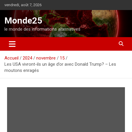
A
vendredi, août 7, 2026
l
l
Monde25
e
r
le monde des informations alternatives
a
u
c
o
Accueil
2024
novembre
15
n
Les USA vivront-ils un âge d’or avec Donald Trump? – Les
t
moutons enragés
e
n
u