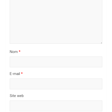
d
e
l
’
a
r
t
Nom
*
i
c
l
E-mail
*
e
Site web