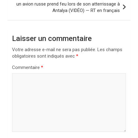
un avion russe prend feu lors de son atterrissage à
g
Antalya (VIDÉO) — RT en français
a
t
i
Laisser un commentaire
o
Votre adresse e-mail ne sera pas publiée.
Les champs
n
obligatoires sont indiqués avec
*
d
Commentaire
*
e
l
’
a
r
t
i