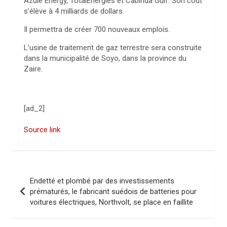
Azule Energy, TotalEnergies et Cabinda Gulf. Son coût
s’élève à 4 milliards de dollars.
Il permettra de créer 700 nouveaux emplois.
L’usine de traitement de gaz terrestre sera construite
dans la municipalité de Soyo, dans la province du
Zaire.
[ad_2]
Source link
N
Endetté et plombé par des investissements
a
prématurés, le fabricant suédois de batteries pour
voitures électriques, Northvolt, se place en faillite
v
i