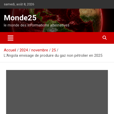
A
samedi, août 8, 2026
l
l
Monde25
e
r
le monde des informations alternatives
a
u
c
o
Accueil
2024
novembre
25
n
L’Angola envisage de produire du gaz non pétrolier en 2025
t
e
n
u