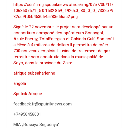
https://cdn1.img.sputniknews.africa/img/07e7/0b/11/
1063607571_5:0:1532:859_1920x0_80_0_0_7332b79
82cd9fd5b4530645283e66ac2.png
Signé le 22 novembre, le projet sera développé par un
consortium composé des opérateurs Sonangol,
Azule Energy, TotalEnergies et Cabinda Gulf. Son coût
s’élève à 4 milliards de dollars.Il permettra de créer
700 nouveaux emplois. L’usine de traitement de gaz
terrestre sera construite dans la municipalité de
Soyo, dans la province du Zaire.
afrique subsaharienne
angola
Sputnik Afrique
feedback.fr@sputniknews.com
+74956456601
MIA „Rossiya Segodnya“