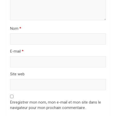
’
a
r
t
Nom
*
i
c
l
E-mail
*
e
Site web
Enregistrer mon nom, mon e-mail et mon site dans le
navigateur pour mon prochain commentaire.