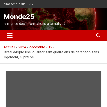
A
dimanche, août 9, 2026
l
l
Monde25
e
r
le monde des informations alternatives
a
u
c
o
Accueil
2024
décembre
12
n
Israël adopte une loi autorisant quatre ans de détention sans
t
jugement, ni preuve
e
n
u