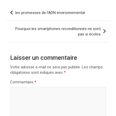
N
les promesses de l’ADN environnemental
a
v
Pourquoi les smartphones reconditionnés ne sont
i
pas si écolos
g
a
Laisser un commentaire
t
i
Votre adresse e-mail ne sera pas publiée.
Les champs
obligatoires sont indiqués avec
*
o
n
Commentaire
*
d
e
l