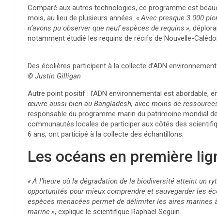
Comparé aux autres technologies, ce programme est beauco
mois, au lieu de plusieurs années.
«
Avec presque 3 000 plo
n’avons pu observer que neuf espèces de requins
»
, déplora
notamment étudié les requins de récifs de Nouvelle-Calédo
Des écolières participent à la collecte d’
ADN
environnemental
© Justin Gilligan
Autre point positif : l’
ADN
environnemental est abordable, en
œuvre aussi bien au Bangladesh, avec moins de ressources,
responsable du programme marin du patrimoine mondial de l’
communautés locales de participer aux côtés des scientifiq
6 ans, ont participé à la collecte des échantillons.
Les océans en première lig
«
À l’heure où la dégradation de la biodiversité atteint un 
opportunités pour mieux comprendre et sauvegarder les é
espèces menacées permet de délimiter les aires marines à pr
marine
»
, explique le scientifique Raphaël Seguin.