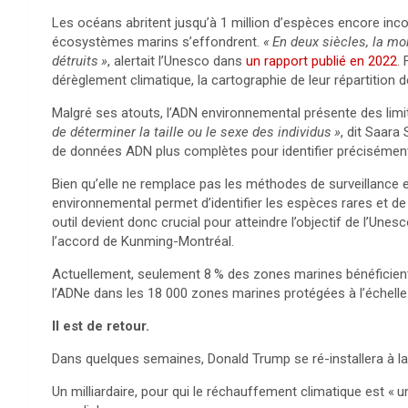
Les océans abritent jusqu’à 1 million d’espèces encore inc
écosystèmes marins s’effondrent.
«
En deux siècles, la moi
détruits
»
, alertait l’Unesco dans
un rapport publié en 2022
.
dérèglement climatique, la cartographie de leur répartition d
Malgré ses atouts, l’
ADN
environnemental présente des limi
de déterminer la taille ou le sexe des individus
»
, dit Saara
de données
ADN
plus complètes pour identifier précisémen
Bien qu’elle ne remplace pas les méthodes de surveillance 
environnemental permet d’identifier les espèces rares et de
outil devient donc crucial pour atteindre l’objectif de l’Unes
l’accord de Kunming-Montréal.
Actuellement, seulement 8
% des zones marines bénéficient
l’ADNe dans les 18 000 zones marines protégées à l’échelle
Il est de retour.
Dans quelques semaines, Donald Trump se ré-installera à l
Un milliardaire, pour qui le réchauffement climatique est «
u