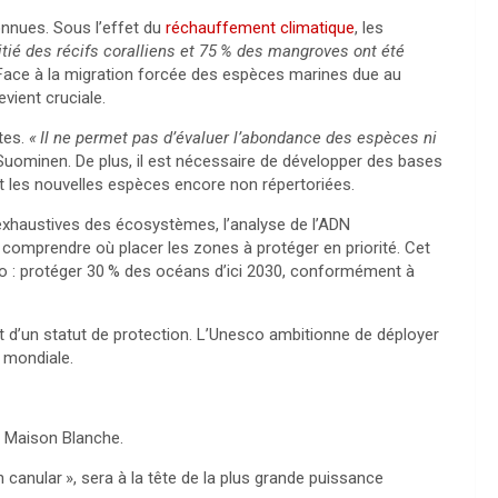
onnues. Sous l’effet du
réchauffement climatique
, les
tié des récifs coralliens et 75
% des mangroves ont été
 Face à la migration forcée des espèces marines due au
evient cruciale.
tes.
«
Il ne permet pas d’évaluer l’abondance des espèces ni
 Suominen. De plus, il est nécessaire de développer des bases
t les nouvelles espèces encore non répertoriées.
exhaustives des écosystèmes, l’analyse de l’
ADN
 comprendre où placer les zones à protéger en priorité. Cet
co : protéger 30
% des océans d’ici 2030, conformément à
 d’un statut de protection. L’Unesco ambitionne de déployer
 mondiale.
a Maison Blanche.
n canular
», sera à la tête de la plus grande puissance