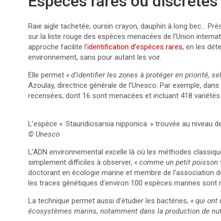
Espèces rares ou discrètes
Raie aigle tachetée, oursin crayon, dauphin à long bec… Pr
sur la liste rouge des espèces menacées de l’Union internat
approche facilite l’
identification d’espèces rares
, en les dét
environnement, sans pour autant les voir.
Elle permet
«
d’identifier les zones à protéger en priorité,
Azoulay, directrice générale de l’Unesco. Par exemple, dan
recensées, dont 16 sont menacées et incluant 418 variétés
L’espèce «
Stauridiosarsia nipponica
» trouvée au niveau de
© Unesco
L’
ADN
environnemental excelle là où les méthodes classique
simplement difficiles à observer,
«
comme un petit poisson v
doctorant en écologie marine et membre de l’association d
les traces génétiques d’environ 100 espèces marines sont
La technique permet aussi d’étudier les bactéries,
«
qui ont
écosystèmes marins, notamment dans la production de nu