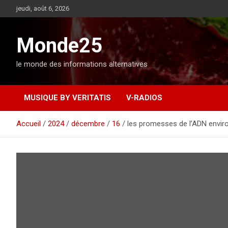
A
jeudi, août 6, 2026
l
l
e
Monde25
r
a
le monde des informations alternatives
u
c
o
MUSIQUE BY VERITATIS
V-RADIOS
n
t
e
Accueil
2024
décembre
16
les promesses de l’ADN envi
n
u