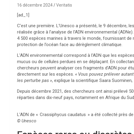
16 décembre 2024
Veritatis
[ad_1]
C’est une première. L’Unesco a présenté, le 9 décembre, le
réalisée grâce à l’analyse de l’
ADN
environnemental (ADNe).
4 500 espèces marines à travers le monde, fournissant de no
protection de l’océan face au dérèglement climatique.
L’
ADN
environnemental correspond à l’
ADN
que les espèces 
mucus ou de cellules perdues en se déplaçant. En collectant 
chercheurs peuvent analyser ces fragments d’
ADN
pour étud
directement sur les espèces.
«
Vous pouvez prélever autant 
les perturbe pas
»
, explique la scientifique Saara Suominen, 
Depuis décembre 2021, des chercheurs ont ainsi prélevé 50
réparties dans dix-neuf pays, notamment en Afrique du Sud,
L’
ADN
de «
Crassiphycus caudatus
» a été collecté près de
© Unesco