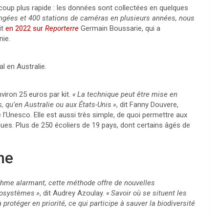
up plus rapide : les données sont collectées en quelques
ngées et 400 stations de caméras en plusieurs années, nous
it
en 2022 sur
Reporterre
Germain Boussarie, qui a
nie.
 en Australie.
viron 25 euros par kit.
«
La technique peut être mise en
 qu’en Australie ou aux États-Unis
»
, dit Fanny Douvere,
Unesco. Elle est aussi très simple, de quoi permettre aux
ues. Plus de 250 écoliers de 19 pays, dont certains âgés de
ne
rythme alarmant, cette méthode offre de nouvelles
cosystèmes
»
, dit Audrey Azoulay.
«
Savoir où se situent les
otéger en priorité, ce qui participe à sauver la biodiversité