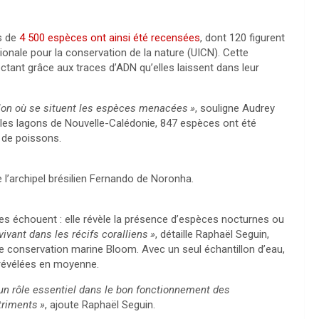
ès de
4 500 espèces ont ainsi été recensées
, dont 120 figurent
ionale pour la conservation de la nature (
UICN
). Cette
ectant grâce aux traces d’
ADN
qu’elles laissent dans leur
 selon où se situent les espèces menacées
»
, souligne Audrey
s les lagons de Nouvelle-Calédonie, 847 espèces ont été
 de poissons.
 l’archipel brésilien Fernando de Noronha.
s échouent : elle révèle la présence d’espèces nocturnes ou
ivant dans les récifs coralliens
»
, détaille Raphaël Seguin,
e conservation marine Bloom. Avec un seul échantillon d’eau,
 révélées en moyenne.
 un rôle essentiel dans le bon fonctionnement des
triments
»
, ajoute Raphaël Seguin.