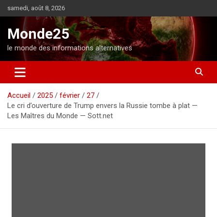
A
samedi, août 8, 2026
l
l
Monde25
e
r
le monde des informations alternatives
a
u
c
o
Accueil
2025
février
27
n
Le cri d’ouverture de Trump envers la Russie tombe à plat —
t
Les Maîtres du Monde — Sott.net
e
n
u