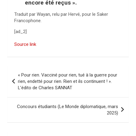
encore été reçus ».
Traduit par Wayan, relu par Hervé, pour le Saker
Francophone.
[ad_2]
Source link
N
« Pour rien. Vacciné pour rien, tué à la guerre pour
a
rien, endetté pour rien. Rien et ils continuent ! ».
L’édito de Charles SANNAT
v
i
Concours étudiants (Le Monde diplomatique, mars
g
2025)
a
t