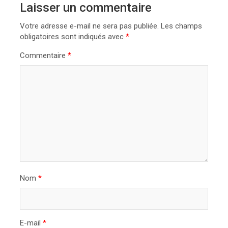
i
Laisser un commentaire
o
Votre adresse e-mail ne sera pas publiée.
Les champs
n
obligatoires sont indiqués avec
*
d
Commentaire
*
e
l
’
a
r
t
i
Nom
*
c
l
e
E-mail
*