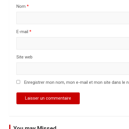
l
Nom
*
’
a
E-mail
*
r
t
Site web
i
c
Enregistrer mon nom, mon e-mail et mon site dans le 
l
e
You may Missed