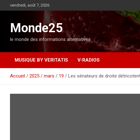
A
vendredi, août 7, 2026
l
l
e
Monde25
r
a
le monde des informations alternatives
u
c
o
MUSIQUE BY VERITATIS
V-RADIOS
n
t
e
Accueil
2025
mars
19
Les sénateurs de droite détricotent l
n
u