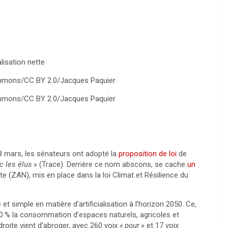
mmons/CC BY 2.0/Jacques Paquier
mmons/CC BY 2.0/Jacques Paquier
8 mars, les sénateurs ont adopté la
proposition de loi
de
ec les élus
»
(Trace). Derrière ce nom abscons, se cache
un
te (
ZAN
), mis en place dans la loi Climat et Résilience du
e et simple en matière d’artificialisation à l’horizon 2050. Ce,
0
% la consommation d’espaces naturels, agricoles et
droite vient d’abroger, avec 260 voix
«
pour
»
et 17 voix