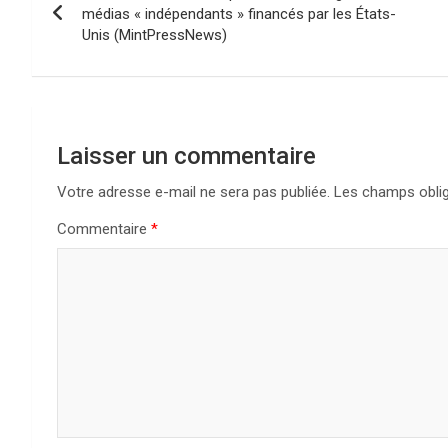
a
médias « indépendants » financés par les États-
Unis (MintPressNews)
v
i
g
Laisser un commentaire
a
Votre adresse e-mail ne sera pas publiée.
Les champs oblig
t
Commentaire
*
i
o
n
d
e