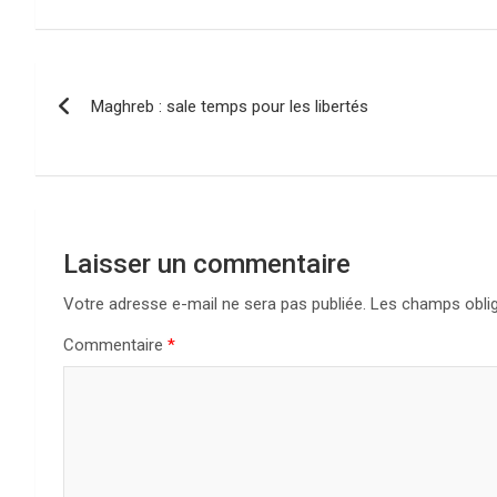
N
Maghreb : sale temps pour les libertés
a
v
i
g
Laisser un commentaire
a
Votre adresse e-mail ne sera pas publiée.
Les champs oblig
Commentaire
*
t
i
o
n