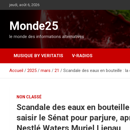
A
jeudi, août 6, 2026
l
l
e
Monde25
r
a
le monde des informations alternatives
u
c
o
MUSIQUE BY VERITATIS
V-RADIOS
n
t
e
Accueil
2025
mars
21
Scandale des eaux en bouteille : la
n
u
NON CLASSÉ
Scandale des eaux en bouteille
saisir le Sénat pour parjure, ap
Nestlé Waters Muriel Lienau