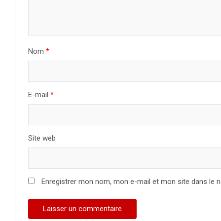
d
e
Nom
*
l
’
a
E-mail
*
r
t
Site web
i
c
Enregistrer mon nom, mon e-mail et mon site dans le 
l