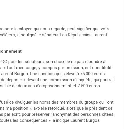
 pour le citoyen qui nous regarde, peut signifier que votre
évélées », a souligné le sénateur Les Républicains Laurent
risonnement
a PDG pour les sénateurs, son choix de ne pas répondre à
. « Tout mensonge, y compris par omission, est constitutif
Laurent Burgoa. Une sanction qui s’élève à 75 000 euros
 de déposer » devant une commission d’enquête, qui pourrait
passible de deux ans d’emprisonnement et 7 500 euros
refusé de divulguer les noms des membres du groupe qui l’ont
ns ma position », a-t-elle rétorqué, alors que le président de
s par écrit, pour préserver l’anonymat des personnes citées.
rer toutes les conséquences », a indiqué Laurent Burgoa.