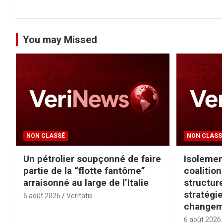
e
You may Missed
NON CLASSÉ
NON CLASS
Un pétrolier soupçonné de faire
Isolemen
partie de la “flotte fantôme”
coalitio
arraisonné au large de l’Italie
structur
stratégie
6 août 2026
Veritatis
changem
6 août 2026