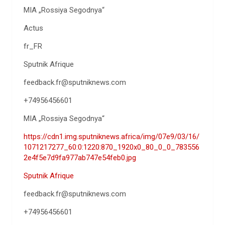
MIA „Rossiya Segodnya“
Actus
fr_FR
Sputnik Afrique
feedback.fr@sputniknews.com
+74956456601
MIA „Rossiya Segodnya“
https://cdn1.img.sputniknews.africa/img/07e9/03/16/
1071217277_60:0:1220:870_1920x0_80_0_0_783556
2e4f5e7d9fa977ab747e54feb0.jpg
Sputnik Afrique
feedback.fr@sputniknews.com
+74956456601