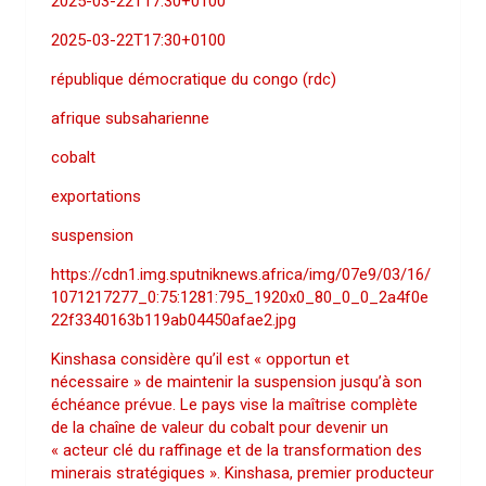
2025-03-22T17:30+0100
2025-03-22T17:30+0100
république démocratique du congo (rdc)
afrique subsaharienne
cobalt
exportations
suspension
https://cdn1.img.sputniknews.africa/img/07e9/03/16/
1071217277_0:75:1281:795_1920x0_80_0_0_2a4f0e
22f3340163b119ab04450afae2.jpg
Kinshasa considère qu’il est « opportun et
nécessaire » de maintenir la suspension jusqu’à son
échéance prévue. Le pays vise la maîtrise complète
de la chaîne de valeur du cobalt pour devenir un
« acteur clé du raffinage et de la transformation des
minerais stratégiques ». Kinshasa, premier producteur