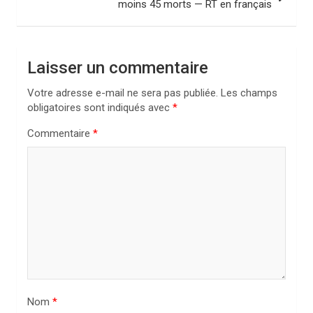
moins 45 morts — RT en français
g
a
t
Laisser un commentaire
i
Votre adresse e-mail ne sera pas publiée.
Les champs
o
obligatoires sont indiqués avec
*
n
Commentaire
*
d
e
l
’
a
r
t
i
Nom
*