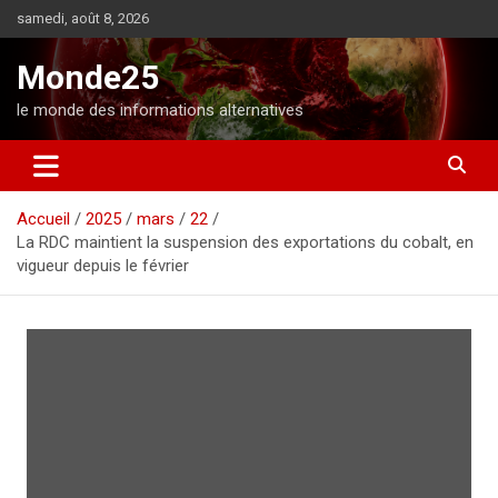
A
samedi, août 8, 2026
l
l
Monde25
e
r
le monde des informations alternatives
a
u
c
o
Accueil
2025
mars
22
n
La RDC maintient la suspension des exportations du cobalt, en
t
vigueur depuis le février
e
n
u