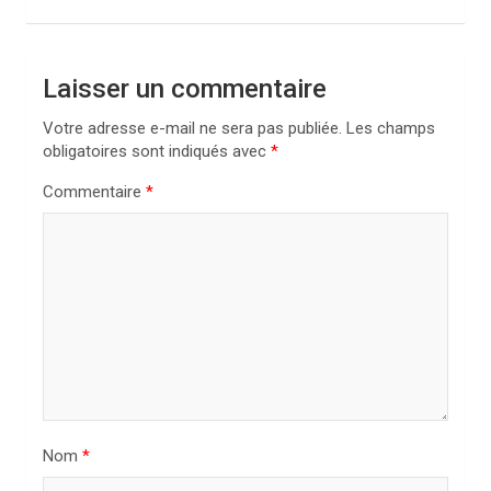
g
a
Laisser un commentaire
t
i
Votre adresse e-mail ne sera pas publiée.
Les champs
obligatoires sont indiqués avec
*
o
n
Commentaire
*
d
e
l
’
a
r
t
Nom
*
i