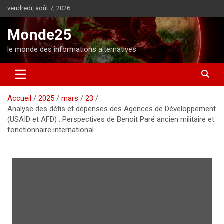
A
vendredi, août 7, 2026
l
l
Monde25
e
r
le monde des informations alternatives
a
u
c
o
Accueil
2025
mars
23
n
Analyse des défis et dépenses des Agences de Développement
t
(USAID et AFD) : Perspectives de Benoît Paré ancien militaire et
e
fonctionnaire international
n
u