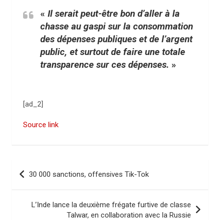
«
Il serait peut-être bon d’aller à la
chasse au gaspi sur la consommation
des dépenses publiques et de l’argent
public, et surtout de faire une totale
transparence sur ces dépenses.
»
[ad_2]
Source link
N
30 000 sanctions, offensives Tik-Tok
a
v
L’Inde lance la deuxième frégate furtive de classe
i
Talwar, en collaboration avec la Russie