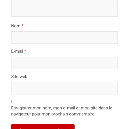
’
a
r
Nom
*
t
i
c
E-mail
*
l
e
Site web
Enregistrer mon nom, mon e-mail et mon site dans le
navigateur pour mon prochain commentaire.