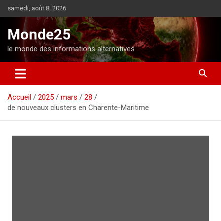
A
samedi, août 8, 2026
l
l
Monde25
e
r
le monde des informations alternatives
a
u
c
o
Accueil
2025
mars
28
n
de nouveaux clusters en Charente-Maritime
t
e
n
u