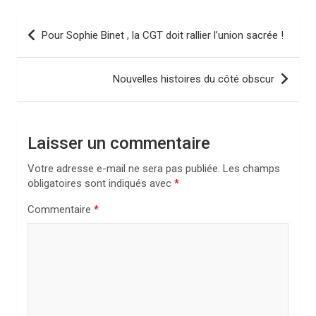
N
Pour Sophie Binet , la CGT doit rallier l’union sacrée !
a
v
Nouvelles histoires du côté obscur
i
g
a
Laisser un commentaire
t
Votre adresse e-mail ne sera pas publiée.
Les champs
i
obligatoires sont indiqués avec
*
o
Commentaire
*
n
d
e
l