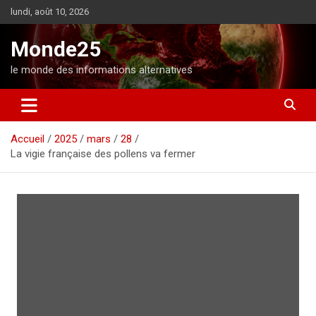
A
lundi, août 10, 2026
l
l
Monde25
e
r
le monde des informations alternatives
a
u
c
o
Accueil
2025
mars
28
n
La vigie française des pollens va fermer
t
e
n
u