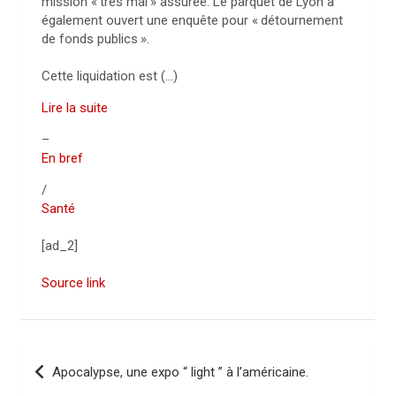
mission «
très mal
» assurée. Le parquet de Lyon a
également ouvert une enquête pour «
détournement
de fonds publics
».
Cette liquidation est (…)
Lire la suite
–
En bref
/
Santé
[ad_2]
Source link
N
Apocalypse, une expo “ light ” à l’américaine.
a