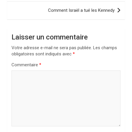
v
Comment Israël a tué les Kennedy
i
g
a
Laisser un commentaire
t
Votre adresse e-mail ne sera pas publiée.
Les champs
i
obligatoires sont indiqués avec
*
o
Commentaire
*
n
d
e
l
’
a
r