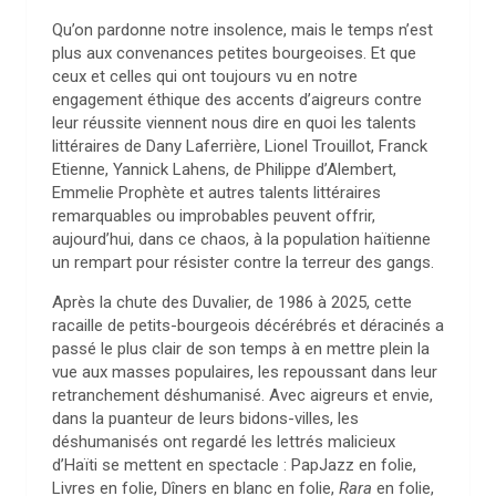
Qu’on pardonne notre insolence, mais le temps n’est
plus aux convenances petites bourgeoises. Et que
ceux et celles qui ont toujours vu en notre
engagement éthique des accents d’aigreurs contre
leur réussite viennent nous dire en quoi les talents
littéraires de Dany Laferrière, Lionel Trouillot, Franck
Etienne, Yannick Lahens, de Philippe d’Alembert,
Emmelie Prophète et autres talents littéraires
remarquables ou improbables peuvent offrir,
aujourd’hui, dans ce chaos, à la population haïtienne
un rempart pour résister contre la terreur des gangs.
Après la chute des Duvalier, de 1986 à 2025, cette
racaille de petits-bourgeois décérébrés et déracinés a
passé le plus clair de son temps à en mettre plein la
vue aux masses populaires, les repoussant dans leur
retranchement déshumanisé. Avec aigreurs et envie,
dans la puanteur de leurs bidons-villes, les
déshumanisés ont regardé les lettrés malicieux
d’Haïti se mettent en spectacle : PapJazz en folie,
Livres en folie, Dîners en blanc en folie,
Rara
en folie,