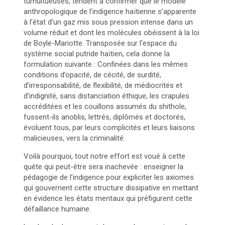
tumultueuses, tendent à confirmer que le modèle
anthropologique de l’indigence haïtienne s’apparente
à l’état d’un gaz mis sous pression intense dans un
volume réduit et dont les molécules obéissent à la loi
de Boyle-Mariotte. Transposée sur l’espace du
système social putride haïtien, cela donne la
formulation suivante : Confinées dans les mêmes
conditions d’opacité, de cécité, de surdité,
d’irresponsabilité, de flexibilité, de médiocrités et
d’indignité, sans distanciation éthique, les crapules
accréditées et les couillons assumés du shithole,
fussent-ils anoblis, lettrés, diplômés et doctorés,
évoluent tous, par leurs complicités et leurs liaisons
malicieuses, vers la criminalité.
Voilà pourquoi, tout notre effort est voué à cette
quête qui peut-être sera inachevée : enseigner la
pédagogie de l’indigence pour expliciter les axiomes
qui gouvernent cette structure dissipative en mettant
en évidence les états mentaux qui préfigurent cette
défaillance humaine.