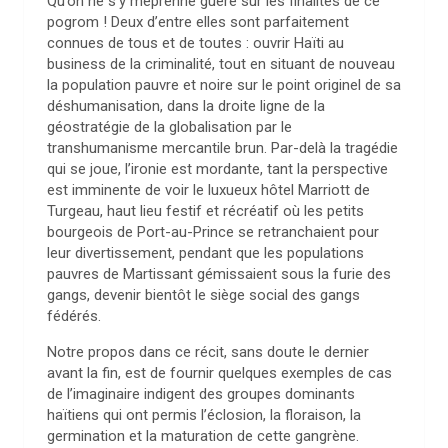
Qu’on ne s’y méprenne guère sur les finalités de ce
pogrom ! Deux d’entre elles sont parfaitement
connues de tous et de toutes : ouvrir Haïti au
business de la criminalité, tout en situant de nouveau
la population pauvre et noire sur le point originel de sa
déshumanisation, dans la droite ligne de la
géostratégie de la globalisation par le
transhumanisme mercantile brun. Par-delà la tragédie
qui se joue, l’ironie est mordante, tant la perspective
est imminente de voir le luxueux hôtel Marriott de
Turgeau, haut lieu festif et récréatif où les petits
bourgeois de Port-au-Prince se retranchaient pour
leur divertissement, pendant que les populations
pauvres de Martissant gémissaient sous la furie des
gangs, devenir bientôt le siège social des gangs
fédérés.
Notre propos dans ce récit, sans doute le dernier
avant la fin, est de fournir quelques exemples de cas
de l’imaginaire indigent des groupes dominants
haïtiens qui ont permis l’éclosion, la floraison, la
germination et la maturation de cette gangrène.