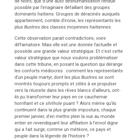
de Noirs, que d’une auto déshumanisation rendue
possible par l’imaginaire défaillant des groupes
dominants haïtiens. Groupes de déracinés auxquels
appartiennent, comble d’ironie, les représentants les
plus illustres des classes moyennes haïtiennes.
Cette observation parait contradictoire, voire
diffamatoire. Mais elle est une donnée factuelle et
possède une grande valeur stratégique. Et c’est cette
valeur stratégique que nous voulons problématiser
dans cette tribune, en posant la question qui dérange
les conforts médiocres : comment les représentants
d’un peuple martyr, dont les plus illustres se sont
montrés toujours prompts et zélés à se propulser
vers la réussite dans les rêves blancs d’ailleurs, ont-
ils pu transformer leur pays en ce cauchemar
horrifiant et ce
shithole
puant ? Alors même qu’ils
continuent dans la plus grande imposture, chaque
premier janvier, d’en mettre plein la vue au monde
entier en revendiquant leur affiliation à l’envol digne
qui a fait surgir, comme un météore, ce pays et
peuple dans la légende de l’histoire ?