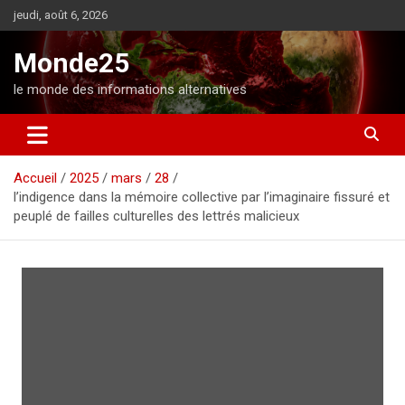
A
jeudi, août 6, 2026
l
l
Monde25
e
r
le monde des informations alternatives
a
u
c
o
Accueil
2025
mars
28
n
l’indigence dans la mémoire collective par l’imaginaire fissuré et
t
peuplé de failles culturelles des lettrés malicieux
e
n
u