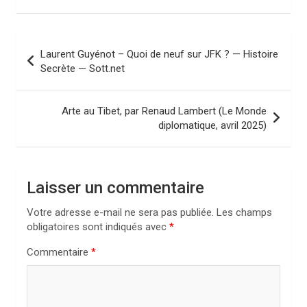
N
Laurent Guyénot – Quoi de neuf sur JFK ? — Histoire
a
Secrète — Sott.net
v
i
Arte au Tibet, par Renaud Lambert (Le Monde
diplomatique, avril 2025)
g
a
t
Laisser un commentaire
i
Votre adresse e-mail ne sera pas publiée.
Les champs
o
obligatoires sont indiqués avec
*
n
Commentaire
*
d
e