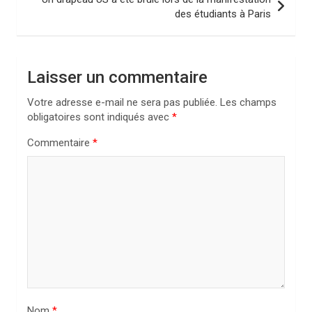
i
des étudiants à Paris
g
a
Laisser un commentaire
t
i
Votre adresse e-mail ne sera pas publiée.
Les champs
obligatoires sont indiqués avec
*
o
n
Commentaire
*
d
e
l
’
a
r
t
Nom
*