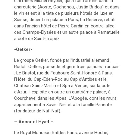
d’affaires Michel Reybier, qui a fait fortune dans la
charcuterie (Aoste, Cochonou, Justin Bridou) et dans
le vin et est à la tête de plusieurs hôtels de luxe en
Suisse, détient un palace à Paris, La Réserve, rebâti
dans l’ancien hôtel de Pierre Cardin en contre-allée
des Champs-Elysées et un autre palace à Ramatuelle
à côté de Saint-Tropez.
-Oetker-
Le groupe Oetker, fondé par l’industriel allemand
Rudolf Oetker, possède et gère trois palaces français
: Le Bristol, rue du Faubourg Saint-Honoré à Paris,
l’Hôtel du Cap-Eden-Roc au Cap d’Antibes et le
Chateau Saint-Martin et Spa à Vence, sur la côte
d’Azur. Il exploite en outre un quatrième palace, à
Courchevel dans les Alpes, L’Apogée, dont les murs
appartiennent à Xavier Niel et à la famille Pariente
(fondateur de Naf-Naf).
– Accor et Hyatt –
Le Royal Monceau Raffles Paris, avenue Hoche,