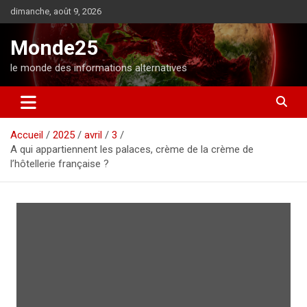
A
dimanche, août 9, 2026
l
l
Monde25
e
r
le monde des informations alternatives
a
u
c
o
Accueil
2025
avril
3
n
A qui appartiennent les palaces, crème de la crème de
t
l’hôtellerie française ?
e
n
u