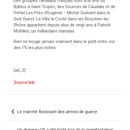
Des groupes familiaux français sont à la tête du
Byblos à Saint Tropez, des Sources de Caudalie et de
l’hôtel Les Prés d’Eugénie – Michel Guérard dans le
Sud-Ouest. La Villa la Coste dans les Bouches-du-
Rhône appartient depuis plus de vingt ans à Patrick
McKillen, un milliardaire irlandais.
Rien ne bouge jamais vraiment dans le petit entre-soi
des 1% les plus riches.
[ad_2]
Source link
N
Le marché florissant des armes de guerre
a
v
Un drapeau US a été brûlé lors de la manifestation