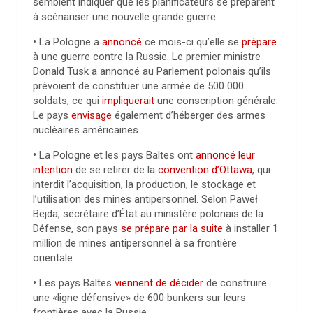
semblent indiquer que les planificateurs se préparent
à scénariser une nouvelle grande guerre :
•
La Pologne a
annoncé
ce mois-ci qu’elle se
prépare
à une guerre contre la Russie. Le premier ministre
Donald Tusk a annoncé au Parlement polonais qu’ils
prévoient de constituer une armée de 500 000
soldats, ce qui
impliquerait
une conscription générale.
Le pays
envisage
également d’héberger des armes
nucléaires américaines.
•
La Pologne et les pays Baltes ont
annoncé leur
intention
de se retirer de la
convention d’Ottawa
, qui
interdit l’acquisition, la production, le stockage et
l’utilisation des mines antipersonnel. Selon Paweł
Bejda, secrétaire d’État au ministère polonais de la
Défense, son pays
se prépare par la suite
à installer 1
million de mines antipersonnel à sa frontière
orientale.
•
Les pays Baltes
viennent de décider
de construire
une «ligne défensive» de 600 bunkers sur leurs
frontières avec la Russie.