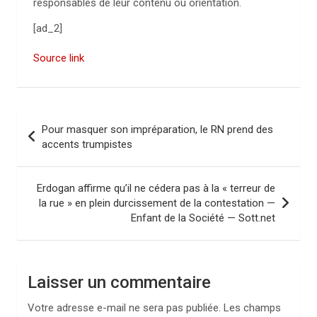
responsables de leur contenu ou orientation.
[ad_2]
Source link
N
Pour masquer son impréparation, le RN prend des
a
accents trumpistes
v
i
Erdogan affirme qu’il ne cédera pas à la « terreur de
la rue » en plein durcissement de la contestation —
g
Enfant de la Société — Sott.net
a
t
i
Laisser un commentaire
o
Votre adresse e-mail ne sera pas publiée.
Les champs