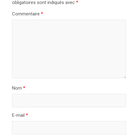
n
obligatoires sont indiqués avec
*
d
Commentaire
*
e
l
’
a
r
t
i
Nom
*
c
l
e
E-mail
*