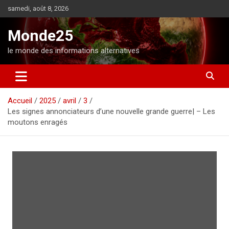
A
samedi, août 8, 2026
l
l
Monde25
e
r
le monde des informations alternatives
a
u
c
o
Accueil
2025
avril
3
n
Les signes annonciateurs d’une nouvelle grande guerre| – Les
t
moutons enragés
e
n
u