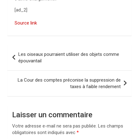
[ad_2]
Source link
N
Les oiseaux pourraient utiliser des objets comme
a
épouvantail
v
i
La Cour des comptes préconise la suppression de
taxes à faible rendement
g
a
t
Laisser un commentaire
i
Votre adresse e-mail ne sera pas publiée.
Les champs
o
obligatoires sont indiqués avec
*