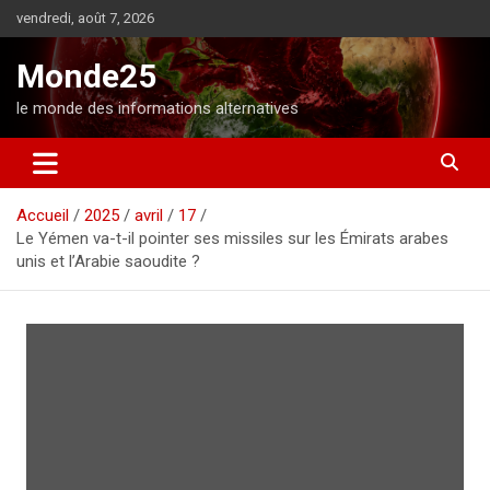
A
vendredi, août 7, 2026
l
l
Monde25
e
r
le monde des informations alternatives
a
u
c
o
Accueil
2025
avril
17
n
Le Yémen va-t-il pointer ses missiles sur les Émirats arabes
t
unis et l’Arabie saoudite ?
e
n
u