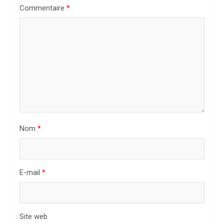
n
Commentaire
*
d
e
l
’
a
r
t
i
Nom
*
c
l
E-mail
*
e
Site web