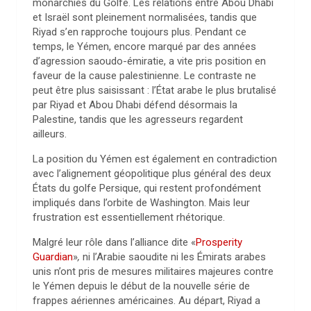
monarchies du Golfe. Les relations entre Abou Dhabi
et Israël sont pleinement normalisées, tandis que
Riyad s’en rapproche toujours plus. Pendant ce
temps, le Yémen, encore marqué par des années
d’agression saoudo-émiratie, a vite pris position en
faveur de la cause palestinienne. Le contraste ne
peut être plus saisissant : l’État arabe le plus brutalisé
par Riyad et Abou Dhabi défend désormais la
Palestine, tandis que les agresseurs regardent
ailleurs.
La position du Yémen est également en contradiction
avec l’alignement géopolitique plus général des deux
États du golfe Persique, qui restent profondément
impliqués dans l’orbite de Washington. Mais leur
frustration est essentiellement rhétorique.
Malgré leur rôle dans l’alliance dite «
Prosperity
Guardian
»
,
ni l’Arabie saoudite ni les Émirats arabes
unis n’ont pris de mesures militaires majeures contre
le Yémen depuis le début de la nouvelle série de
frappes aériennes américaines. Au départ, Riyad a