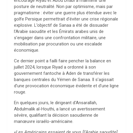
encouragé Riyad et Abou Dhabi à maintenir une
posture de neutralité. Non par optimisme, mais par
pragmatisme : éviter une guerre plus étendue avec le
golfe Persique permettrait d’éviter une crise régionale
explosive. L’objectif de Sanaa a été de dissuader
l’Arabie saoudite et les Émirats arabes unis de
s’engager dans une confrontation militaire, une
mobilisation par procuration ou une escalade
économique.
Ce dernier point a failli faire pencher la balance en
juillet 2024, lorsque Riyad a ordonné à son
gouvernement fantoche à Aden de transférer les
banques centrales du Yémen de Sanaa. Il s’agissait
d’une provocation économique évidente et d’une ligne
rouge.
En quelques jours, le dirigeant d’Ansarallah,
Abdulmalik al-Houthi, a lancé un avertissement
sévère, qualifiant la décision saoudienne de
manœuvre israélo-américaine.
«
Les Américains essaient de vous [l’Arabie saoudite]