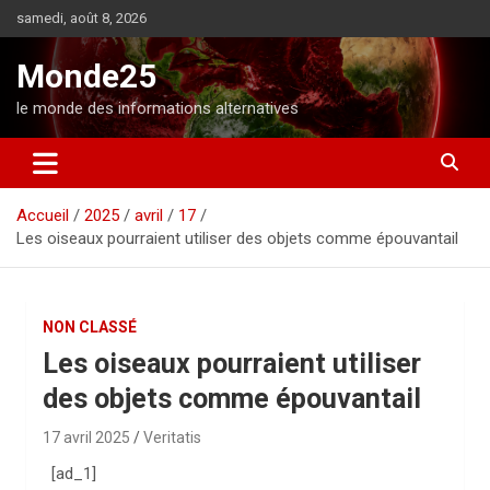
A
samedi, août 8, 2026
l
l
Monde25
e
r
le monde des informations alternatives
a
u
c
o
Accueil
2025
avril
17
n
Les oiseaux pourraient utiliser des objets comme épouvantail
t
e
n
u
NON CLASSÉ
Les oiseaux pourraient utiliser
des objets comme épouvantail
17 avril 2025
Veritatis
[ad_1]