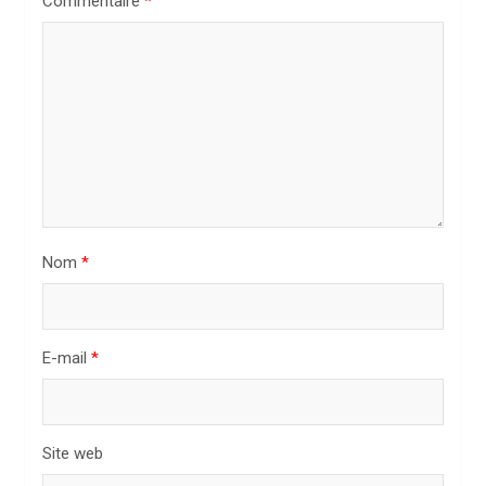
Commentaire
*
e
l
’
a
r
t
i
Nom
*
c
l
e
E-mail
*
Site web