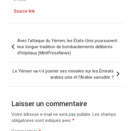
Source link
N
Avec l’attaque du Yémen, les États-Unis poursuivent
a
leur longue tradition de bombardements délibérés
d’hôpitaux (MintPressNews)
v
i
Le Yémen va-t-il pointer ses missiles sur les Émirats
g
arabes unis et l’Arabie saoudite ?
a
t
i
Laisser un commentaire
o
Votre adresse e-mail ne sera pas publiée.
Les champs
n
obligatoires sont indiqués avec
*
d