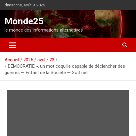
A
dimanche, août 9, 2026
l
l
Monde25
e
r
le monde des informations alternatives
a
u
c
o
Accueil
2025
avril
23
n
« DÉMOCRATIE », un mot coquille capable de déclencher des
t
guerres — Enfant de la Société — Sott.net
e
n
u