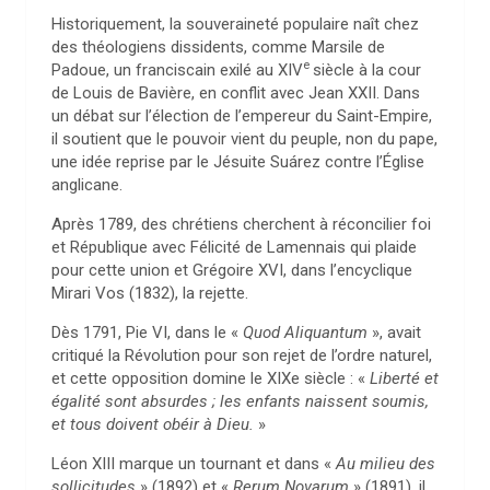
Historiquement, la souveraineté populaire naît chez
des théologiens dissidents, comme Marsile de
e
Padoue, un franciscain exilé au XIV
siècle à la cour
de Louis de Bavière, en conflit avec Jean XXII. Dans
un débat sur l’élection de l’empereur du Saint-Empire,
il soutient que le pouvoir vient du peuple, non du pape,
une idée reprise par le Jésuite Suárez contre l’Église
anglicane.
Après 1789, des chrétiens cherchent à réconcilier foi
et République avec Félicité de Lamennais qui plaide
pour cette union et Grégoire XVI, dans l’encyclique
Mirari Vos (1832), la rejette.
Dès 1791, Pie VI, dans le «
Quod Aliquantum
», avait
critiqué la Révolution pour son rejet de l’ordre naturel,
et cette opposition domine le XIXe siècle : «
Liberté et
égalité sont absurdes ; les enfants naissent soumis,
et tous doivent obéir à Dieu.
»
Léon XIII marque un tournant et dans «
Au milieu des
sollicitudes
» (1892) et «
Rerum Novarum
» (1891), il