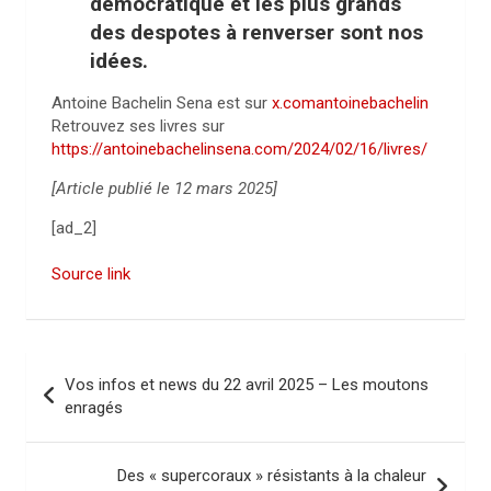
démocratique et les plus grands
des despotes à renverser sont nos
idées.
Antoine Bachelin Sena est sur
x.comantoinebachelin
Retrouvez ses livres sur
https://antoinebachelinsena.com/2024/02/16/livres/
[Article publié le 12 mars 2025]
[ad_2]
Source link
N
Vos infos et news du 22 avril 2025 – Les moutons
a
enragés
v
i
Des « supercoraux » résistants à la chaleur