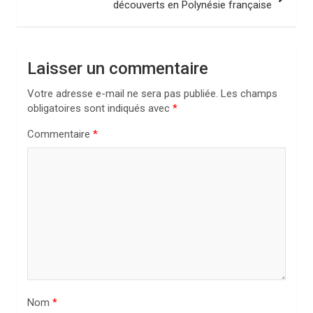
découverts en Polynésie française
g
a
t
Laisser un commentaire
i
Votre adresse e-mail ne sera pas publiée.
Les champs
o
obligatoires sont indiqués avec
*
n
Commentaire
*
d
e
l
’
a
r
t
i
Nom
*