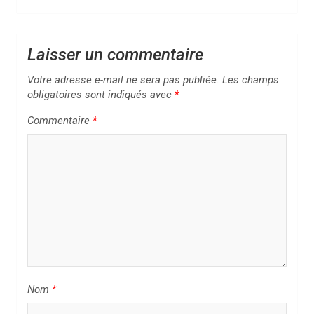
a
t
i
Laisser un commentaire
o
Votre adresse e-mail ne sera pas publiée.
Les champs
n
obligatoires sont indiqués avec
*
d
Commentaire
*
e
l
’
a
r
t
i
Nom
*
c