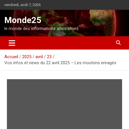
A
vendredi, août 7, 2026
l
l
Monde25
e
r
le monde des informations alternatives
a
u
c
o
Accueil
2025
avril
23
n
Vos infos et news du 22 avril 2025 – Les moutons enragés
t
e
n
u