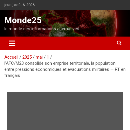
A
jeudi, août 6, 2026
l
l
Monde25
e
r
le monde des informations alternatives
a
u
c
o
Accueil
2025
mai
1
n
l’AFC/M23 consolide son emprise territoriale, la population
t
entre pressions économiques et évacuations militaires — RT en
e
français
n
u