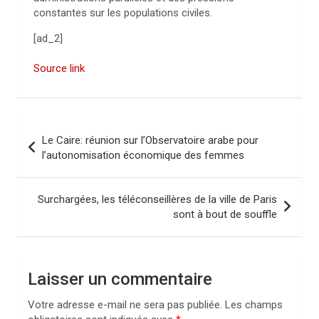
constantes sur les populations civiles.
[ad_2]
Source link
N
Le Caire: réunion sur l’Observatoire arabe pour
a
l’autonomisation économique des femmes
v
i
Surchargées, les téléconseillères de la ville de Paris
sont à bout de souffle
g
a
t
Laisser un commentaire
i
Votre adresse e-mail ne sera pas publiée.
Les champs
o