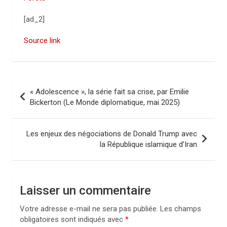
[ad_2]
Source link
N
« Adolescence », la série fait sa crise, par Emilie
a
Bickerton (Le Monde diplomatique, mai 2025)
v
i
Les enjeux des négociations de Donald Trump avec
la République islamique d’Iran
g
a
t
Laisser un commentaire
i
Votre adresse e-mail ne sera pas publiée.
Les champs
o
obligatoires sont indiqués avec
*