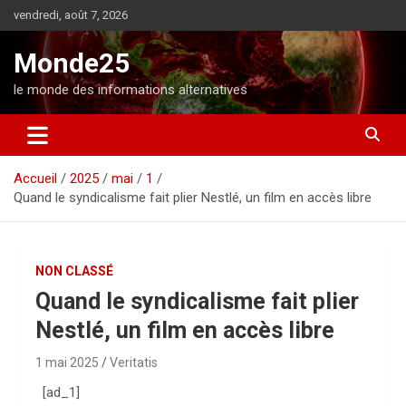
A
vendredi, août 7, 2026
l
l
Monde25
e
r
le monde des informations alternatives
a
u
c
o
Accueil
2025
mai
1
n
Quand le syndicalisme fait plier Nestlé, un film en accès libre
t
e
n
u
NON CLASSÉ
Quand le syndicalisme fait plier
Nestlé, un film en accès libre
1 mai 2025
Veritatis
[ad_1]