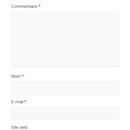
n
Commentaire
*
d
e
l
’
a
r
t
i
Nom
*
c
l
E-mail
*
e
Site web