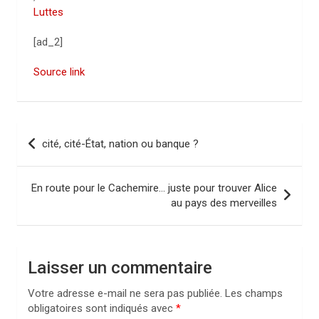
Luttes
[ad_2]
Source link
N
cité, cité-État, nation ou banque ?
a
v
En route pour le Cachemire… juste pour trouver Alice
i
au pays des merveilles
g
a
Laisser un commentaire
t
i
Votre adresse e-mail ne sera pas publiée.
Les champs
obligatoires sont indiqués avec
*
o