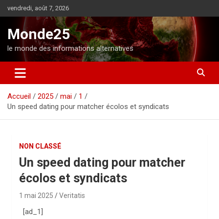
A
vendredi, août 7, 2026
l
l
Monde25
e
r
le monde des informations alternatives
a
u
c
o
Accueil
2025
mai
1
n
Un speed dating pour matcher écolos et syndicats
t
e
n
u
NON CLASSÉ
Un speed dating pour matcher
écolos et syndicats
1 mai 2025
Veritatis
[ad_1]