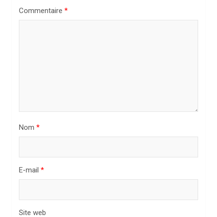
n
Commentaire
*
d
e
l
’
a
r
t
Nom
*
i
c
l
E-mail
*
e
Site web