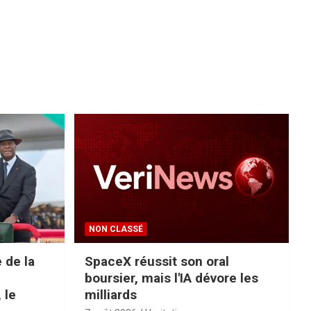
NON CLASSÉ
 de la
SpaceX réussit son oral
e
boursier, mais l'IA dévore les
 le
milliards