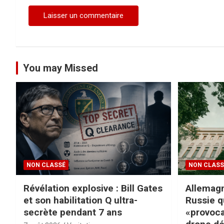
e
You may Missed
NON CLASSÉ
NON CLASS
Révélation explosive : Bill Gates
Allemagn
et son habilitation Q ultra-
Russie q
secrète pendant 7 ans
«provoca