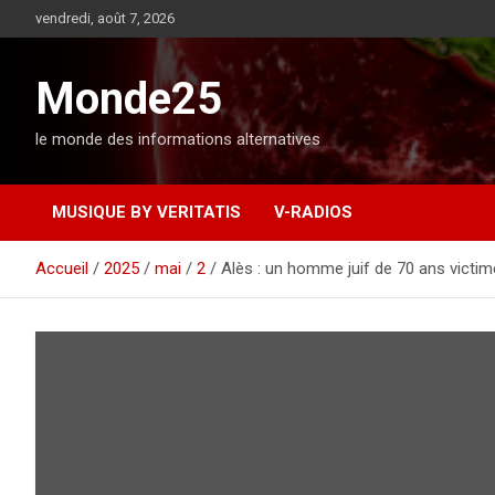
A
vendredi, août 7, 2026
l
l
e
Monde25
r
a
le monde des informations alternatives
u
c
o
MUSIQUE BY VERITATIS
V-RADIOS
n
t
e
Accueil
2025
mai
2
Alès : un homme juif de 70 ans victim
n
u