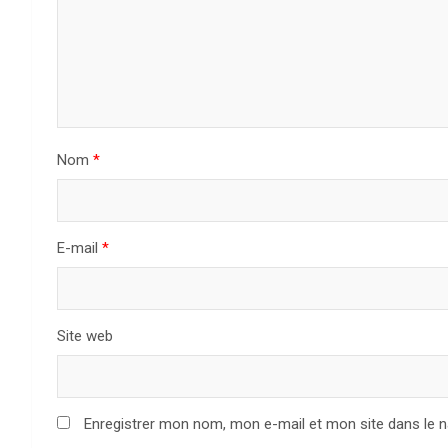
n
d
e
l
Nom
*
’
a
E-mail
*
r
t
Site web
i
c
Enregistrer mon nom, mon e-mail et mon site dans le 
l