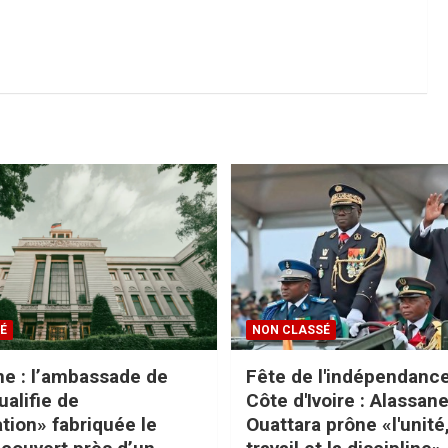
É
NON CLASSÉ
e : l’ambassade de
Fête de l'indépendance
ualifie de
Côte d'Ivoire : Alassan
tion» fabriquée le
Ouattara prône «l'unité,