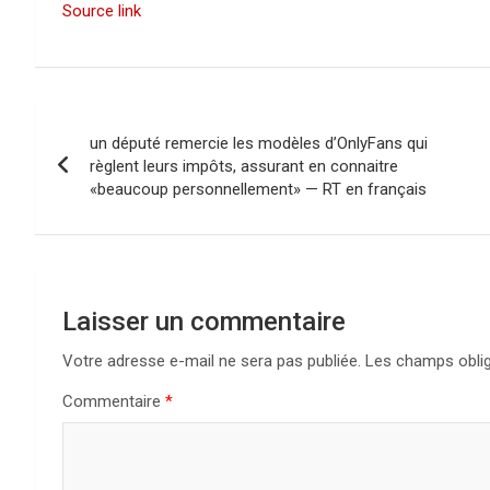
Source link
N
un député remercie les modèles d’OnlyFans qui
a
règlent leurs impôts, assurant en connaitre
«beaucoup personnellement» — RT en français
v
i
g
Laisser un commentaire
a
Votre adresse e-mail ne sera pas publiée.
Les champs oblig
t
Commentaire
*
i
o