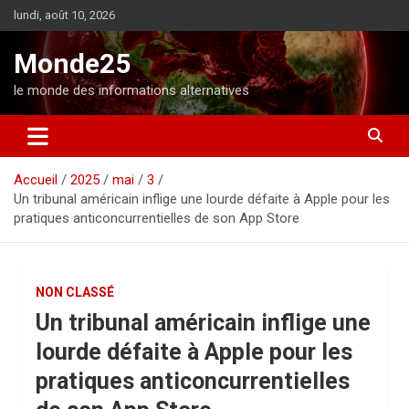
A
lundi, août 10, 2026
l
l
Monde25
e
r
le monde des informations alternatives
a
u
c
o
Accueil
2025
mai
3
n
Un tribunal américain inflige une lourde défaite à Apple pour les
t
pratiques anticoncurrentielles de son App Store
e
n
u
NON CLASSÉ
Un tribunal américain inflige une
lourde défaite à Apple pour les
pratiques anticoncurrentielles