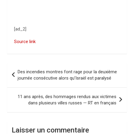
[ad_2]
Source link
N
Des incendies montres font rage pour la deuxième
a
journée consécutive alors qu’Israël est paralysé
v
i
11 ans après, des hommages rendus aux victimes
dans plusieurs villes russes — RT en français
g
a
t
Laisser un commentaire