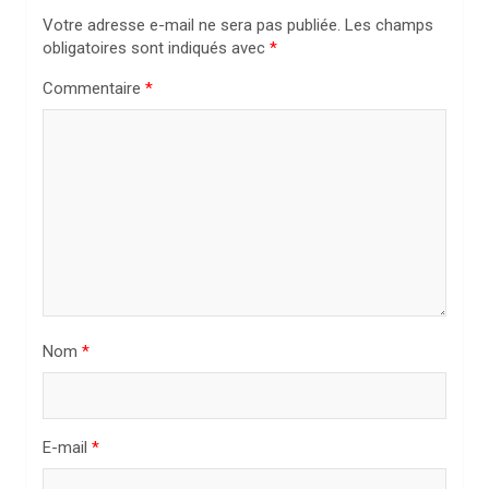
i
Votre adresse e-mail ne sera pas publiée.
Les champs
o
obligatoires sont indiqués avec
*
n
Commentaire
*
d
e
l
’
a
r
t
i
Nom
*
c
l
E-mail
*
e