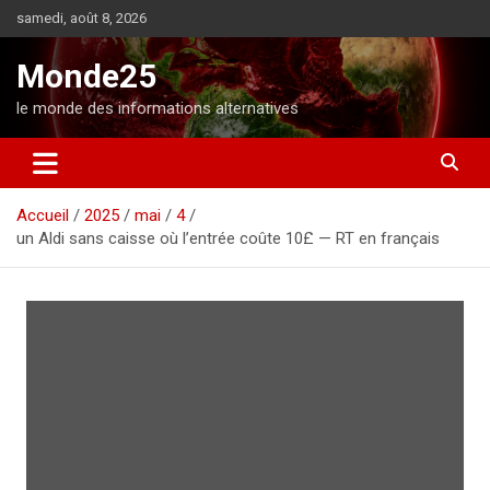
A
samedi, août 8, 2026
l
l
Monde25
e
r
le monde des informations alternatives
a
u
c
o
Accueil
2025
mai
4
n
un Aldi sans caisse où l’entrée coûte 10£ — RT en français
t
e
n
u