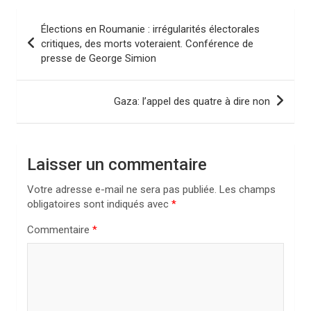
N
Élections en Roumanie : irrégularités électorales
a
critiques, des morts voteraient. Conférence de
presse de George Simion
v
i
Gaza: l’appel des quatre à dire non
g
a
t
Laisser un commentaire
i
Votre adresse e-mail ne sera pas publiée.
Les champs
o
obligatoires sont indiqués avec
*
n
Commentaire
*
d
e
l
’