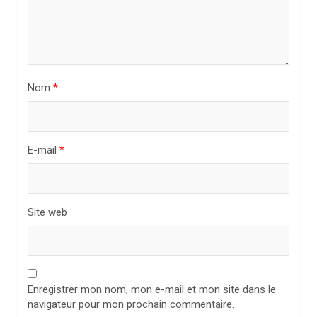
a
r
t
i
Nom
*
c
l
E-mail
*
e
Site web
Enregistrer mon nom, mon e-mail et mon site dans le
navigateur pour mon prochain commentaire.