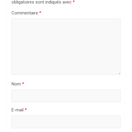
obligatoires sont indiqués avec
*
n
Commentaire
*
d
e
l
’
a
r
t
i
Nom
*
c
l
E-mail
*
e