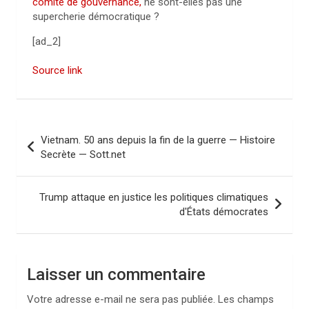
comité de gouvernance,
ne sont-elles pas une
supercherie démocratique ?
[ad_2]
Source link
N
Vietnam. 50 ans depuis la fin de la guerre — Histoire
a
Secrète — Sott.net
v
i
Trump attaque en justice les politiques climatiques
d'États démocrates
g
a
t
Laisser un commentaire
i
Votre adresse e-mail ne sera pas publiée.
Les champs
o