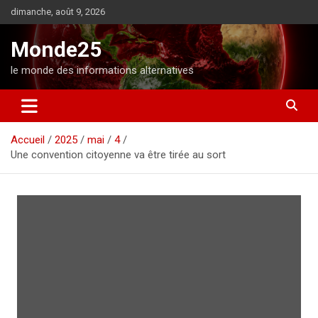
A
dimanche, août 9, 2026
l
l
Monde25
e
r
le monde des informations alternatives
a
u
c
o
Accueil
2025
mai
4
n
Une convention citoyenne va être tirée au sort
t
e
n
u