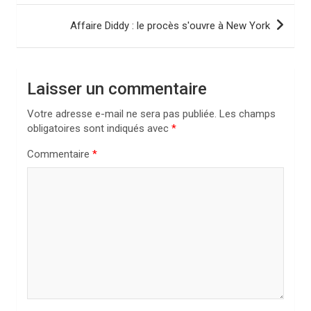
v
i
Affaire Diddy : le procès s'ouvre à New York
g
a
Laisser un commentaire
t
i
Votre adresse e-mail ne sera pas publiée.
Les champs
obligatoires sont indiqués avec
*
o
n
Commentaire
*
d
e
l
’
a
r