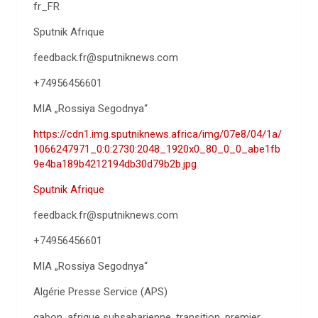
fr_FR
Sputnik Afrique
feedback.fr@sputniknews.com
+74956456601
MIA „Rossiya Segodnya“
https://cdn1.img.sputniknews.africa/img/07e8/04/1a/
1066247971_0:0:2730:2048_1920x0_80_0_0_abe1fb
9e4ba189b4212194db30d79b2b.jpg
Sputnik Afrique
feedback.fr@sputniknews.com
+74956456601
MIA „Rossiya Segodnya“
Algérie Presse Service (APS)
gabon, afrique subsaharienne, transition, premier