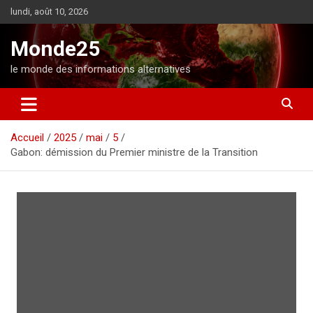
A
lundi, août 10, 2026
l
l
Monde25
e
r
le monde des informations alternatives
a
u
c
o
Accueil
2025
mai
5
n
Gabon: démission du Premier ministre de la Transition
t
e
n
u